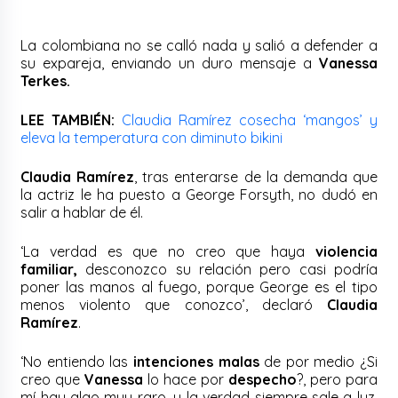
La colombiana no se calló nada y salió a defender a
su expareja, enviando un duro mensaje a
Vanessa
Terkes.
LEE TAMBIÉN:
Claudia Ramírez cosecha ‘mangos’ y
eleva la temperatura con diminuto bikini
Claudia Ramírez
, tras enterarse de la demanda que
la actriz le ha puesto a George Forsyth, no dudó en
salir a hablar de él.
‘La verdad es que no creo que haya
violencia
familiar,
desconozco su relación pero casi podría
poner las manos al fuego, porque George es el tipo
menos violento que conozco’, declaró
Claudia
Ramírez
.
‘No entiendo las
intenciones malas
de por medio ¿Si
creo que
Vanessa
lo hace por
despecho
?, pero para
mí hay algo muy raro, y la verdad siempre sale a luz.