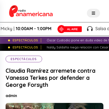
 |
10:00AM - 1:00PM
Salsa de Pes
ESPECTÁCULOS
Óscar Custodio pone en duda video de N
ESPECTÁCULOS
Naldy Saldaña niega relación con César
ESPECTÁCULOS
Claudia Ramírez arremete contra
Vanessa Terkes por defender a
George Forsyth
admin