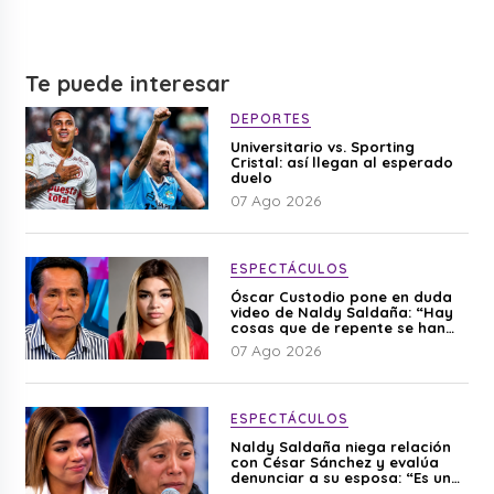
Te puede interesar
DEPORTES
Universitario vs. Sporting
Cristal: así llegan al esperado
duelo
07 Ago 2026
ESPECTÁCULOS
Óscar Custodio pone en duda
video de Naldy Saldaña: “Hay
cosas que de repente se han
editado”
07 Ago 2026
ESPECTÁCULOS
Naldy Saldaña niega relación
con César Sánchez y evalúa
denunciar a su esposa: “Es una
difamación”