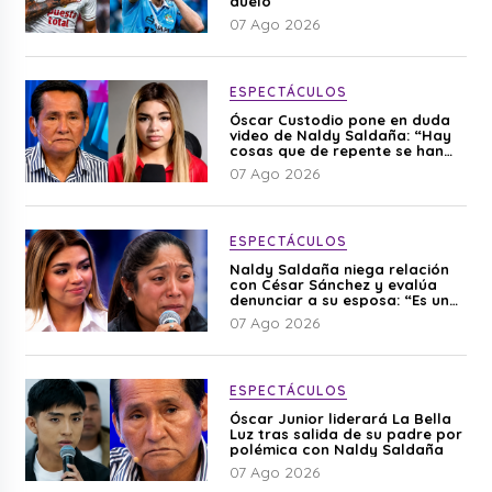
duelo
07 Ago 2026
ESPECTÁCULOS
Óscar Custodio pone en duda
video de Naldy Saldaña: “Hay
cosas que de repente se han
editado”
07 Ago 2026
ESPECTÁCULOS
Naldy Saldaña niega relación
con César Sánchez y evalúa
denunciar a su esposa: “Es una
difamación”
07 Ago 2026
ESPECTÁCULOS
Óscar Junior liderará La Bella
Luz tras salida de su padre por
polémica con Naldy Saldaña
07 Ago 2026