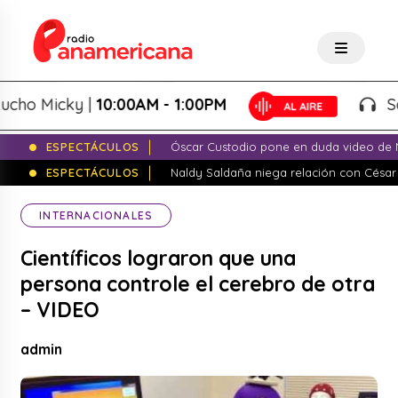
o Micky |
10:00AM - 1:00PM
Salsa 
ESPECTÁCULOS
Óscar Custodio pone en duda video de N
ESPECTÁCULOS
Naldy Saldaña niega relación con César
INTERNACIONALES
Científicos lograron que una
persona controle el cerebro de otra
– VIDEO
admin