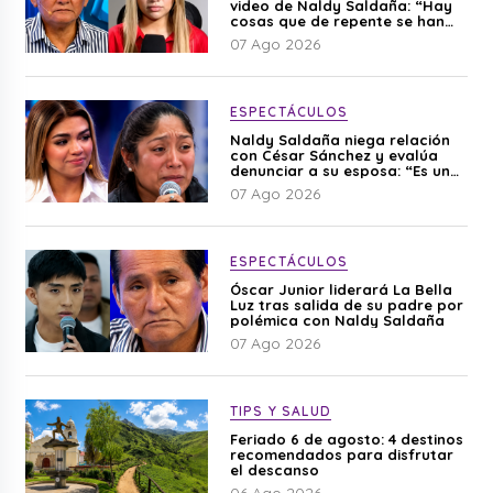
video de Naldy Saldaña: “Hay
cosas que de repente se han
editado”
07 Ago 2026
ESPECTÁCULOS
Naldy Saldaña niega relación
con César Sánchez y evalúa
denunciar a su esposa: “Es una
difamación”
07 Ago 2026
ESPECTÁCULOS
Óscar Junior liderará La Bella
Luz tras salida de su padre por
polémica con Naldy Saldaña
07 Ago 2026
TIPS Y SALUD
Feriado 6 de agosto: 4 destinos
recomendados para disfrutar
el descanso
06 Ago 2026