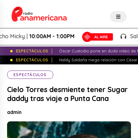
icky |
10:00AM - 1:00PM
Salsa de
ESPECTÁCULOS
Óscar Custodio pone en duda video de N
ESPECTÁCULOS
Naldy Saldaña niega relación con César
ESPECTÁCULOS
Cielo Torres desmiente tener Sugar
daddy tras viaje a Punta Cana
admin