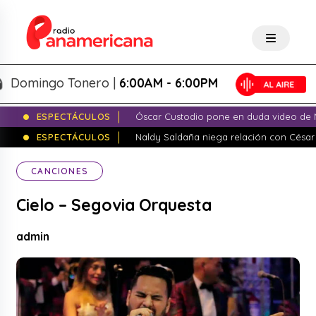
mingo Tonero |
6:00AM - 6:00PM
ESPECTÁCULOS
Óscar Custodio pone en duda video de N
ESPECTÁCULOS
Naldy Saldaña niega relación con César
CANCIONES
Cielo – Segovia Orquesta
admin