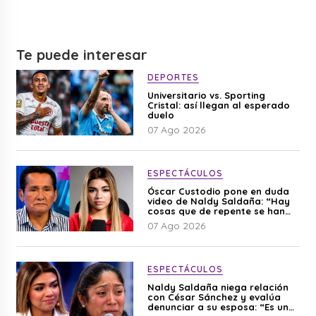
Te puede interesar
DEPORTES
Universitario vs. Sporting
Cristal: así llegan al esperado
duelo
07 Ago 2026
ESPECTÁCULOS
Óscar Custodio pone en duda
video de Naldy Saldaña: “Hay
cosas que de repente se han
editado”
07 Ago 2026
ESPECTÁCULOS
Naldy Saldaña niega relación
con César Sánchez y evalúa
denunciar a su esposa: “Es una