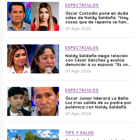
ESPECTÁCULOS
Óscar Custodio pone en duda
video de Naldy Saldaña: “Hay
cosas que de repente se han
editado”
07 Ago 2026
ESPECTÁCULOS
Naldy Saldaña niega relación
con César Sánchez y evalúa
denunciar a su esposa: “Es una
difamación”
07 Ago 2026
ESPECTÁCULOS
Óscar Junior liderará La Bella
Luz tras salida de su padre por
polémica con Naldy Saldaña
07 Ago 2026
TIPS Y SALUD