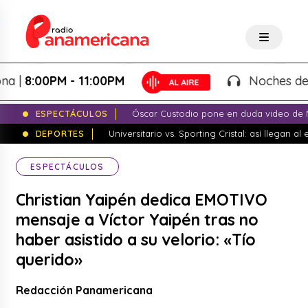
00PM - 11:00PM
Noches de Fantas
ESPECTÁCULOS
Óscar Custodio pone en duda video de N
DEPORTES
Universitario vs. Sporting Cristal: así llegan a
ESPECTÁCULOS
Christian Yaipén dedica EMOTIVO
mensaje a Víctor Yaipén tras no
haber asistido a su velorio: «Tío
querido»
Redacción Panamericana