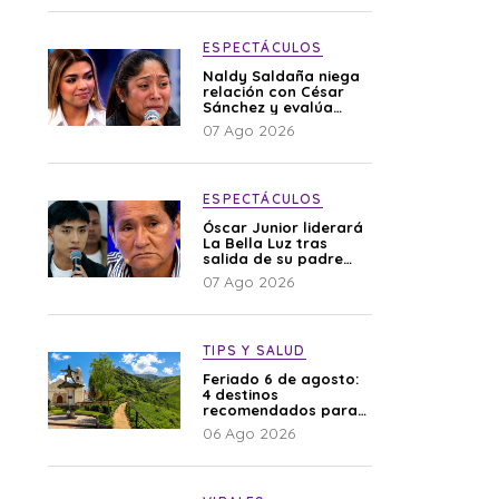
ESPECTÁCULOS
Naldy Saldaña niega
relación con César
Sánchez y evalúa
denunciar a su
07 Ago 2026
esposa: “Es una
difamación”
ESPECTÁCULOS
Óscar Junior liderará
La Bella Luz tras
salida de su padre
por polémica con
07 Ago 2026
Naldy Saldaña
TIPS Y SALUD
Feriado 6 de agosto:
4 destinos
recomendados para
disfrutar el descanso
06 Ago 2026