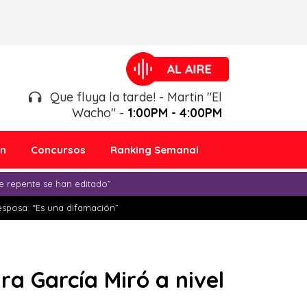
Que fluya la tarde! - Martin "El
Wacho" -
1:00PM - 4:00PM
ón
Concursos
Ranking Semanal
e repente se han editado”
esposa: “Es una difamación”
dra García Miró a nivel