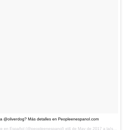
ó a @oliverdog? Más detalles en Peopleenespanol.com
Una publicación compartida de People en Español (@peopleenespanol) el4 de May de 2017 a la(s) 12:12 PDT