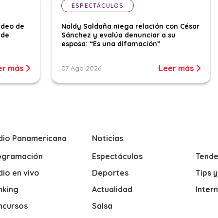
ESPECTÁCULOS
ideo de
Naldy Saldaña niega relación con César
 de
Sánchez y evalúa denunciar a su
esposa: “Es una difamación”
er más
Leer más
07 Ago 2026
dio Panamericana
Noticias
ogramación
Espectáculos
Tende
io en vivo
Deportes
Tips 
nking
Actualidad
Inter
ncursos
Salsa