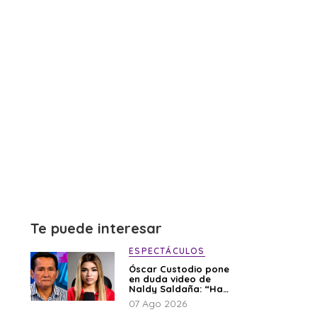
Te puede interesar
ESPECTÁCULOS
Óscar Custodio pone
en duda video de
Naldy Saldaña: “Hay
cosas que de repente
07 Ago 2026
se han editado”