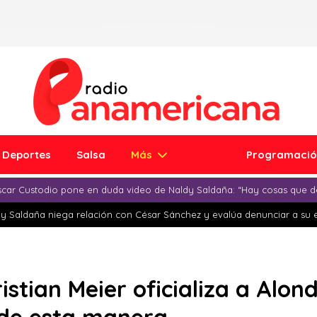
Deportes
Salsa
Más
Programaci
car Custodio pone en duda video de Naldy Saldaña: “Hay cosas que d
y Saldaña niega relación con César Sánchez y evalúa denunciar a su 
ristian Meier oficializa a Alon