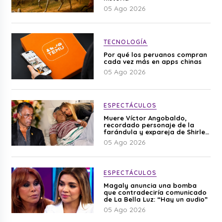
05 Ago 2026
TECNOLOGÍA
Por qué los peruanos compran
cada vez más en apps chinas
05 Ago 2026
ESPECTÁCULOS
Muere Víctor Angobaldo,
recordado personaje de la
farándula y expareja de Shirley
Cherres
05 Ago 2026
ESPECTÁCULOS
Magaly anuncia una bomba
que contradeciría comunicado
de La Bella Luz: “Hay un audio”
05 Ago 2026