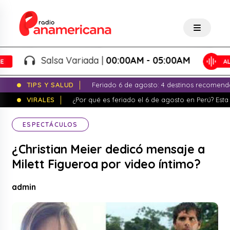
Salsa Variada |
00:00AM - 05:00AM
TIPS Y SALUD
Feriado 6 de agosto: 4 destinos recomend
VIRALES
¿Por qué es feriado el 6 de agosto en Perú? Esta 
ESPECTÁCULOS
¿Christian Meier dedicó mensaje a
Milett Figueroa por video íntimo?
admin