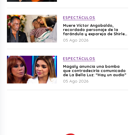
ESPECTÁCULOS
Muere Víctor Angobaldo,
recordado personaje de la
farándula y expareja de Shirley
Cherres
05 Ago 2026
ESPECTÁCULOS
Magaly anuncia una bomba
que contradeciría comunicado
de La Bella Luz: “Hay un audio”
05 Ago 2026