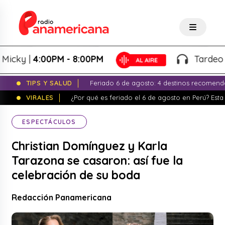
ky |
4:00PM - 8:00PM
Tardeo Sals
TIPS Y SALUD
Feriado 6 de agosto: 4 destinos recomend
VIRALES
¿Por qué es feriado el 6 de agosto en Perú? Esta 
ESPECTÁCULOS
Christian Domínguez y Karla
Tarazona se casaron: así fue la
celebración de su boda
Redacción Panamericana