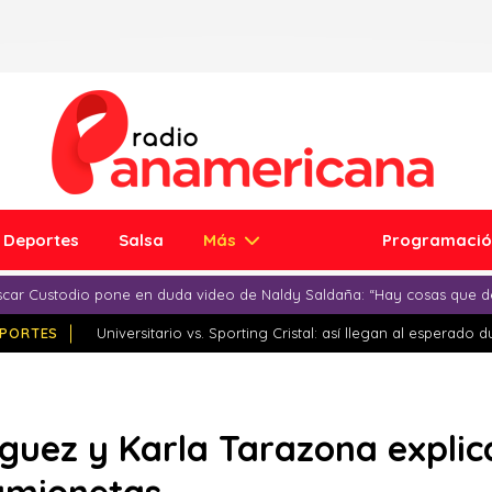
Deportes
Salsa
Más
Programaci
car Custodio pone en duda video de Naldy Saldaña: “Hay cosas que d
PORTES
Universitario vs. Sporting Cristal: así llegan al esperado 
guez y Karla Tarazona expli