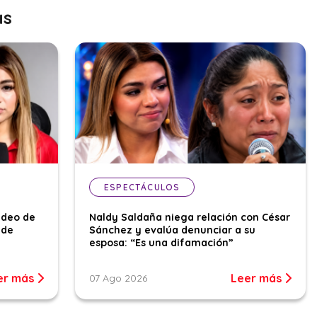
as
ESPECTÁCULOS
ideo de
Naldy Saldaña niega relación con César
 de
Sánchez y evalúa denunciar a su
esposa: “Es una difamación”
er más
Leer más
07 Ago 2026