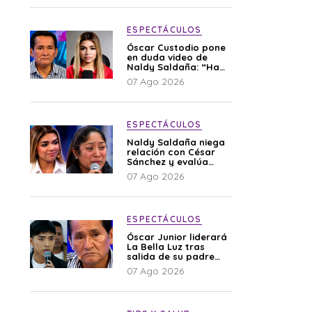
ESPECTÁCULOS
Óscar Custodio pone
en duda video de
Naldy Saldaña: “Hay
cosas que de repente
07 Ago 2026
se han editado”
ESPECTÁCULOS
Naldy Saldaña niega
relación con César
Sánchez y evalúa
denunciar a su
07 Ago 2026
esposa: “Es una
difamación”
ESPECTÁCULOS
Óscar Junior liderará
La Bella Luz tras
salida de su padre
por polémica con
07 Ago 2026
Naldy Saldaña