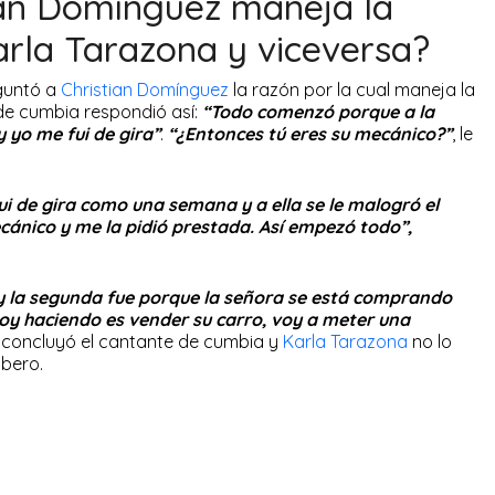
ian Domínguez maneja la
rla Tarazona y viceversa?
eguntó a
Christian Domínguez
la razón por la cual maneja la
de cumbia respondió así:
“Todo comenzó porque a la
y yo me fui de gira”
.
“¿Entonces tú eres su mecánico?”
, le
ui de gira como una semana y a ella se le malogró el
cánico y me la pidió prestada. Así empezó todo”,
) y la segunda fue porque la señora se está comprando
toy haciendo es vender su carro, voy a meter una
, concluyó el cantante de cumbia y
Karla Tarazona
no lo
mbero.