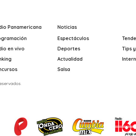
dio Panamericana
Noticias
ogramación
Espectáculos
Tende
io en vivo
Deportes
Tips 
nking
Actualidad
Inter
ncursos
Salsa
Reservados.