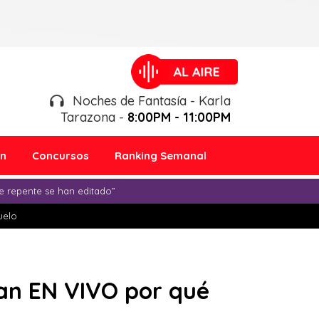
Noches de Fantasía - Karla
Tarazona -
8:00PM - 11:00PM
ón
Concursos
Ranking Semanal
e repente se han editado”
duelo
can EN VIVO por qué