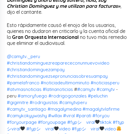
Christian Domínguez y me utilizan para facturas»
,
dijo el cantante.
Esto rápidamente causó el enojo de los usuarios,
quienes no dudaron en criticarlo y la cuenta oficial de
la
Gran Orquesta Internacional
no tuvo más remedio
que eliminar el audiovisual.
@camytv._peru
#christiandominguezreaparececonunnuevovideo
#christiandominguezampay
#christiandominguezsepronunciasobresuampay
#pamelafranco
#noticiadeultimominuto
#noticiasperu
#atvmasnoticias
#latinanoticias
#
#camytv
#camytv
-
peru
#amoryfuego
#rodrigogonzales
#peluchin
#gigimitre
#rodriguistas
#camytvperu
#camytv_santiago
#magalymedina
#magalytvlafirme
#camykokyywashy
#willax
#viral
#parati
#foryou
#foryourpage
#foryoupage
#fypシ゚viral
tiktok
#ftyp
シviral
#fypシ゚viral
video
#fypシ゚viral
video