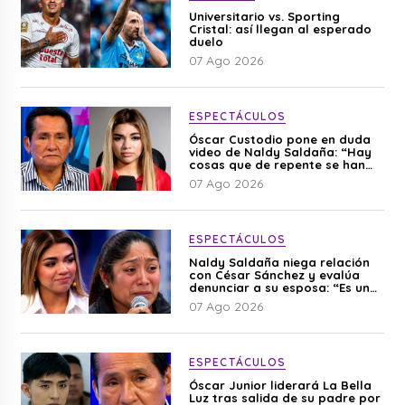
Universitario vs. Sporting
Cristal: así llegan al esperado
duelo
07 Ago 2026
ESPECTÁCULOS
Óscar Custodio pone en duda
video de Naldy Saldaña: “Hay
cosas que de repente se han
editado”
07 Ago 2026
ESPECTÁCULOS
Naldy Saldaña niega relación
con César Sánchez y evalúa
denunciar a su esposa: “Es una
difamación”
07 Ago 2026
ESPECTÁCULOS
Óscar Junior liderará La Bella
Luz tras salida de su padre por