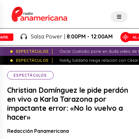
Salsa Power |
8:00PM - 12:00AM
ESPECTÁCULOS
Óscar Custodio pone en duda video de N
ESPECTÁCULOS
Naldy Saldaña niega relación con César
ESPECTÁCULOS
Christian Domínguez le pide perdón
en vivo a Karla Tarazona por
impactante error: «No lo vuelvo a
hacer»
Redacción Panamericana