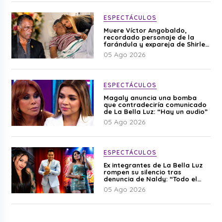
ESPECTÁCULOS
Muere Víctor Angobaldo,
recordado personaje de la
farándula y expareja de Shirley
Cherres
05 Ago 2026
ESPECTÁCULOS
Magaly anuncia una bomba
que contradeciría comunicado
de La Bella Luz: “Hay un audio”
05 Ago 2026
ESPECTÁCULOS
Ex integrantes de La Bella Luz
rompen su silencio tras
denuncia de Naldy: “Todo el
mundo lo sabía”
05 Ago 2026