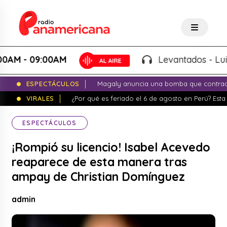
- 09:00AM
Levantados - Luigui C
ESPECTÁCULOS
Magaly anuncia una bomba que contrade
VIRALES
¿Por qué es feriado el 6 de agosto en Perú? Esta 
ESPECTÁCULOS
¡Rompió su licencio! Isabel Acevedo
reaparece de esta manera tras
ampay de Christian Domínguez
admin