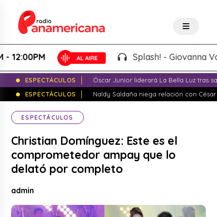
2:00PM
Splash! - Giovanna Valcárc
ESPECTÁCULOS
Óscar Junior liderará La Bella Luz tras 
ESPECTÁCULOS
Naldy Saldaña niega relación con César
ESPECTÁCULOS
Christian Domínguez: Este es el
comprometedor ampay que lo
delató por completo
admin