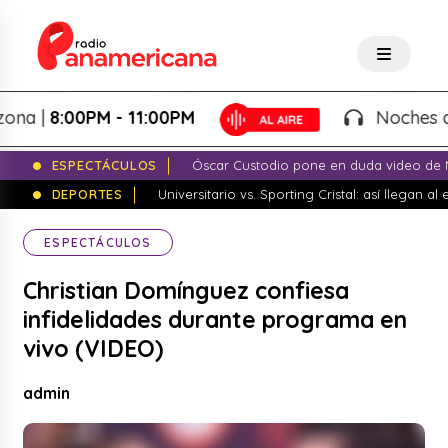
|
8:00PM - 11:00PM
Noches de Fant
ESPECTÁCULOS
Óscar Custodio pone en duda video de N
DEPORTES
Universitario vs. Sporting Cristal: así llegan a
ESPECTÁCULOS
Christian Domínguez confiesa
infidelidades durante programa en
vivo (VIDEO)
admin