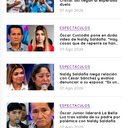
Cristal: así llegan al esperado
duelo
07 Ago 2026
ESPECTÁCULOS
Óscar Custodio pone en duda
video de Naldy Saldaña: “Hay
cosas que de repente se han
editado”
07 Ago 2026
ESPECTÁCULOS
Naldy Saldaña niega relación
con César Sánchez y evalúa
denunciar a su esposa: “Es una
difamación”
07 Ago 2026
ESPECTÁCULOS
Óscar Junior liderará La Bella
Luz tras salida de su padre por
polémica con Naldy Saldaña
07 Ago 2026