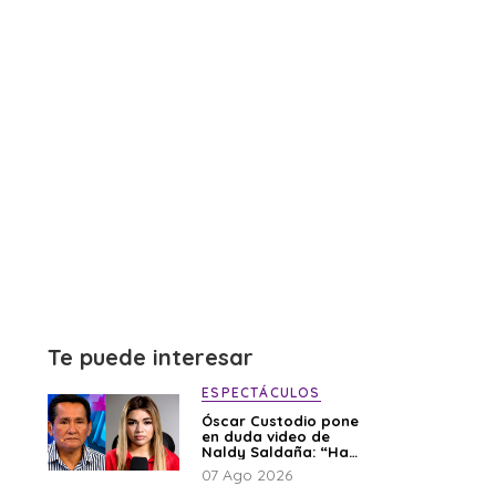
Te puede interesar
ESPECTÁCULOS
Óscar Custodio pone
en duda video de
Naldy Saldaña: “Hay
cosas que de repente
07 Ago 2026
se han editado”