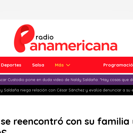
Deportes
Salsa
Más
Programaci
car Custodio pone en duda video de Naldy Saldaña: “Hay cosas que d
y Saldaña niega relación con César Sánchez y evalúa denunciar a su 
 se reencontró con su familia