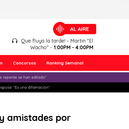
Que fluya la tarde! - Martin "El
Wacho" -
1:00PM - 4:00PM
ón
Concursos
Ranking Semanal
e repente se han editado”
esposa: “Es una difamación”
 y amistades por