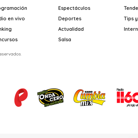
ogramación
Espectáculos
Tende
io en vivo
Deportes
Tips 
nking
Actualidad
Inter
ncursos
Salsa
Reservados.