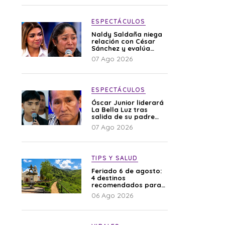
ESPECTÁCULOS
Naldy Saldaña niega
relación con César
Sánchez y evalúa
denunciar a su
07 Ago 2026
esposa: “Es una
difamación”
ESPECTÁCULOS
Óscar Junior liderará
La Bella Luz tras
salida de su padre
por polémica con
07 Ago 2026
Naldy Saldaña
TIPS Y SALUD
Feriado 6 de agosto:
4 destinos
recomendados para
disfrutar el descanso
06 Ago 2026