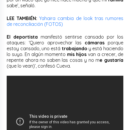
sabe’, señaló.
LEE TAMBIÉN:
Yahaira cambia de look tras rumores
de reconciliación (FOTOS)
El deportista
manifestó sentirse cansado por los
ataques: ‘Quiero aprovechar las
cámaras
porque
estoy cansado, uno está
trabajando
y está haciendo
lo suyo. En algún momento
mis hijos
van a crecer, de
repente ahora no saben las cosas y no m
e gustaría
(que lo vean)’, confesó Cueva.