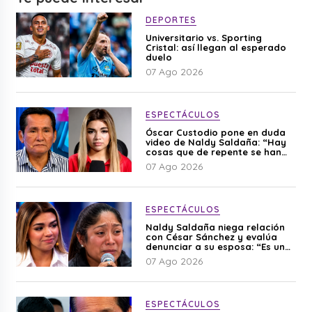
DEPORTES
Universitario vs. Sporting
Cristal: así llegan al esperado
duelo
07 Ago 2026
ESPECTÁCULOS
Óscar Custodio pone en duda
video de Naldy Saldaña: “Hay
cosas que de repente se han
editado”
07 Ago 2026
ESPECTÁCULOS
Naldy Saldaña niega relación
con César Sánchez y evalúa
denunciar a su esposa: “Es una
difamación”
07 Ago 2026
ESPECTÁCULOS