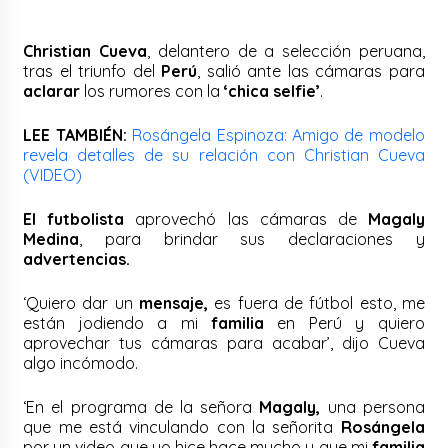
Christian Cueva
, delantero de a selección peruana,
tras el triunfo del
Perú
, salió ante las cámaras para
aclarar
los rumores con la
‘chica selfie’
.
LEE TAMBIÉN:
Rosángela Espinoza: Amigo de modelo
revela detalles de su relación con Christian Cueva
(VIDEO)
El futbolista
aprovechó las cámaras de
Magaly
Medina
, para brindar sus declaraciones y
advertencias.
‘Quiero dar un
mensaje,
es fuera de fútbol esto, me
están jodiendo a mi
familia
en Perú y quiero
aprovechar tus cámaras para acabar’, dijo Cueva
algo incómodo.
‘En el programa de la señora
Magaly,
una persona
que me está vinculando con la señorita
Rosángela
por un video que yo hice hace mucho y que mi
familia