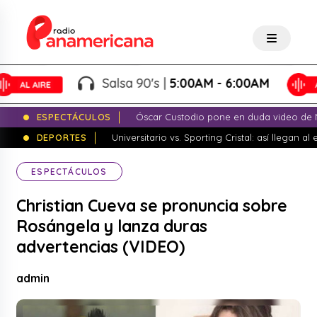
Salsa 90's |
5:00AM - 6:00AM
ESPECTÁCULOS
Óscar Custodio pone en duda video de N
DEPORTES
Universitario vs. Sporting Cristal: así llegan a
ESPECTÁCULOS
Christian Cueva se pronuncia sobre
Rosángela y lanza duras
advertencias (VIDEO)
admin