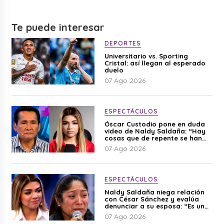
Te puede interesar
DEPORTES
Universitario vs. Sporting
Cristal: así llegan al esperado
duelo
07 Ago 2026
ESPECTÁCULOS
Óscar Custodio pone en duda
video de Naldy Saldaña: “Hay
cosas que de repente se han
editado”
07 Ago 2026
ESPECTÁCULOS
Naldy Saldaña niega relación
con César Sánchez y evalúa
denunciar a su esposa: “Es una
difamación”
07 Ago 2026