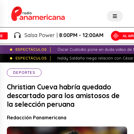
Salsa Power |
8:00PM - 12:00AM
ESPECTÁCULOS
Óscar Custodio pone en duda video de N
ESPECTÁCULOS
Naldy Saldaña niega relación con César
DEPORTES
Christian Cueva habría quedado
descartado para los amistosos de
la selección peruana
Redacción Panamericana