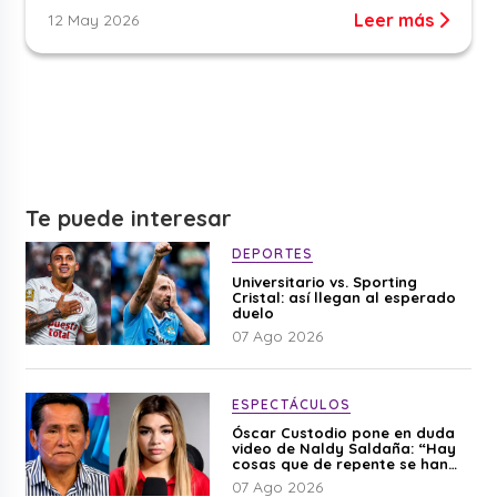
Leer más
12 May 2026
Te puede interesar
DEPORTES
Universitario vs. Sporting
Cristal: así llegan al esperado
duelo
07 Ago 2026
ESPECTÁCULOS
Óscar Custodio pone en duda
video de Naldy Saldaña: “Hay
cosas que de repente se han
editado”
07 Ago 2026