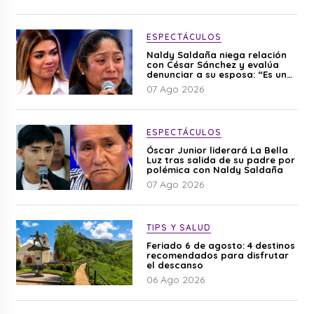
ESPECTÁCULOS
Naldy Saldaña niega relación
con César Sánchez y evalúa
denunciar a su esposa: “Es una
difamación”
07 Ago 2026
ESPECTÁCULOS
Óscar Junior liderará La Bella
Luz tras salida de su padre por
polémica con Naldy Saldaña
07 Ago 2026
TIPS Y SALUD
Feriado 6 de agosto: 4 destinos
recomendados para disfrutar
el descanso
06 Ago 2026