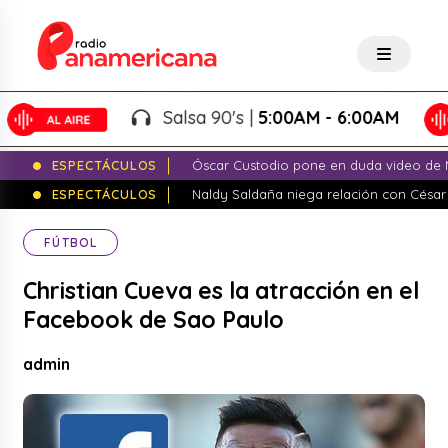
Salsa 90's |
5:00AM - 6:00AM
ESPECTÁCULOS
Óscar Custodio pone en duda video de N
ESPECTÁCULOS
Naldy Saldaña niega relación con César
FÚTBOL
Christian Cueva es la atracción en el
Facebook de Sao Paulo
admin