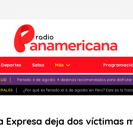
Deportes
Salsa
Más
Programaci
LUD
Feriado 6 de agosto: 4 destinos recomendados para disfrutar
IRALES
¿Por qué es feriado el 6 de agosto en Perú? Esta es la histo
a Expresa deja dos víctimas 