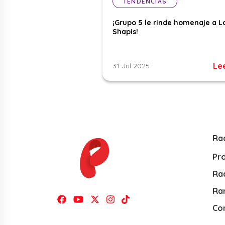
TENDENCIAS
¡Grupo 5 le rinde homenaje a L
Shapis!
Le
31 Jul 2025
Ra
Pr
Rad
Ra
Co