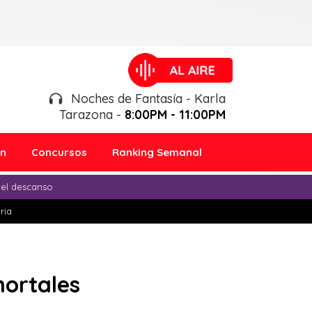
Noches de Fantasía - Karla
Tarazona -
8:00PM - 11:00PM
ón
Concursos
Ranking Semanal
 el descanso
ria
mortales