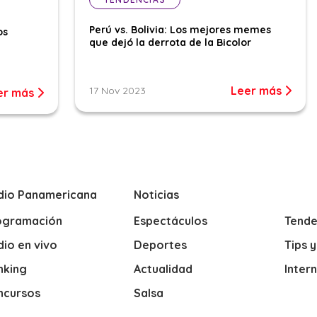
Perú vs. Bolivia: Los mejores memes
os
que dejó la derrota de la Bicolor
Leer más
17 Nov 2023
er más
dio Panamericana
Noticias
ogramación
Espectáculos
Tende
io en vivo
Deportes
Tips 
nking
Actualidad
Inter
ncursos
Salsa