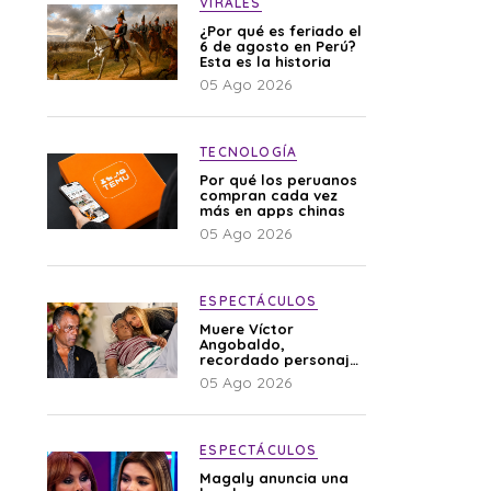
VIRALES
¿Por qué es feriado el
6 de agosto en Perú?
Esta es la historia
05 Ago 2026
TECNOLOGÍA
Por qué los peruanos
compran cada vez
más en apps chinas
05 Ago 2026
ESPECTÁCULOS
Muere Víctor
Angobaldo,
recordado personaje
de la farándula y
05 Ago 2026
expareja de Shirley
Cherres
ESPECTÁCULOS
Magaly anuncia una