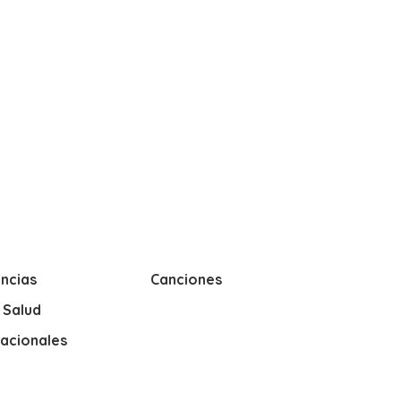
ncias
Canciones
y Salud
nacionales