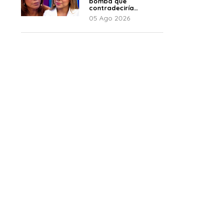
bomba que
contradeciría
comunicado de La
05 Ago 2026
Bella Luz: “Hay un
audio”