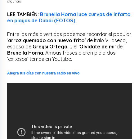
algunas.
LEE TAMBIÉN:
Brunella Horna luce curvas de infarto
en playas de Dubái (FOTOS)
Entre las más divertidas podemos recordar el popular
‘
arroz quemado con huevo frito
‘ de Ítalo Villaseca,
esposo de
Greysi Ortega
, y el ‘
Olvídate de mí
‘ de
Brunella Horna
. Ambas frases dieron pie a dos
‘exitosos’ temas en Youtube.
Alegra tus días con nuestra radio en vivo