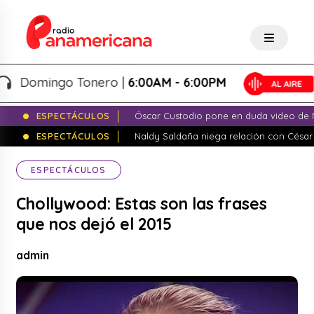
Domingo Tonero |
6:00AM - 6:00PM
ESPECTÁCULOS
Óscar Custodio pone en duda video de N
ESPECTÁCULOS
Naldy Saldaña niega relación con César
ESPECTÁCULOS
Chollywood: Estas son las frases
que nos dejó el 2015
admin