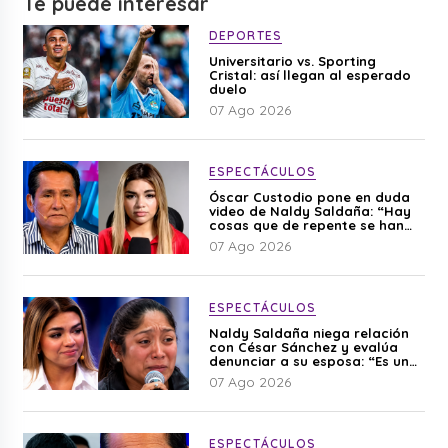
Te puede interesar
DEPORTES
Universitario vs. Sporting
Cristal: así llegan al esperado
duelo
07 Ago 2026
ESPECTÁCULOS
Óscar Custodio pone en duda
video de Naldy Saldaña: “Hay
cosas que de repente se han
editado”
07 Ago 2026
ESPECTÁCULOS
Naldy Saldaña niega relación
con César Sánchez y evalúa
denunciar a su esposa: “Es una
difamación”
07 Ago 2026
ESPECTÁCULOS