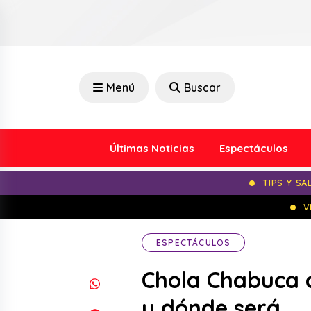
Menú
Buscar
Últimas Noticias
Espectáculos
TIPS Y SA
V
ESPECTÁCULOS
Chola Chabuca c
y dónde será