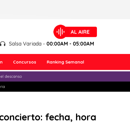
Salsa Variada -
00:00AM - 05:00AM
ón
Concursos
Ranking Semanal
 el descanso
ria
concierto: fecha, hora