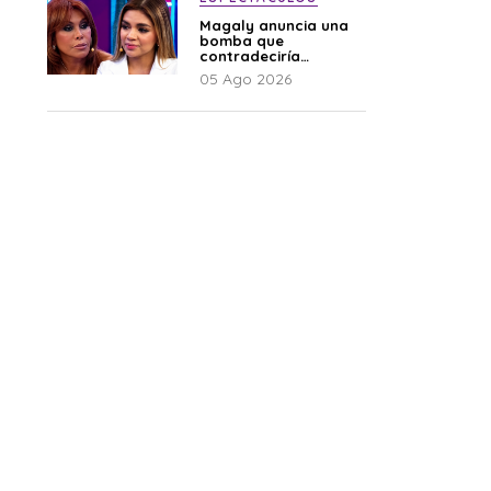
Magaly anuncia una
bomba que
contradeciría
comunicado de La
05 Ago 2026
Bella Luz: “Hay un
audio”