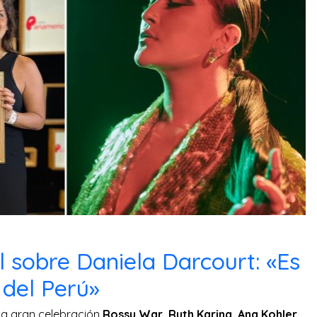
 sobre Daniela Darcourt: «Es
 del Perú»
a gran celebración
Rossy War, Ruth Karina, Ana Kohler,