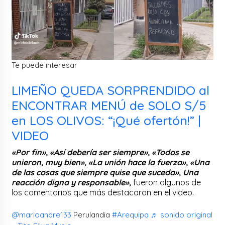
Te puede interesar
LIMEÑO QUEDA SORPRENDIDO al
ENCONTRAR MENÚ de SOLO S/5
en LOS OLIVOS: “¡Qué ofertón!” |
VIDEO
«Por fin», «Así debería ser siempre», «Todos se
unieron, muy bien», «La unión hace la fuerza», «Una
de las cosas que siempre quise que suceda», Una
reacción digna y responsable»,
fueron algunos de
los comentarios que más destacaron en el video.
@marioandre133
Perulandia
#Arequipa
♬ sonido original