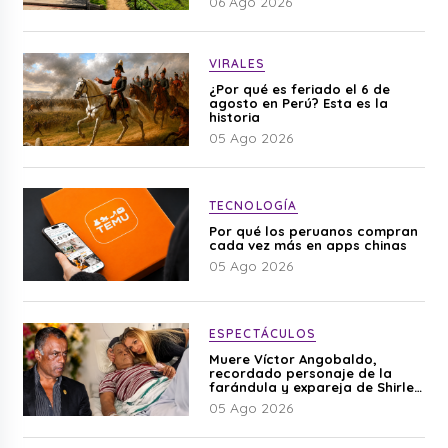
06 Ago 2026
VIRALES
¿Por qué es feriado el 6 de
agosto en Perú? Esta es la
historia
05 Ago 2026
TECNOLOGÍA
Por qué los peruanos compran
cada vez más en apps chinas
05 Ago 2026
ESPECTÁCULOS
Muere Víctor Angobaldo,
recordado personaje de la
farándula y expareja de Shirley
Cherres
05 Ago 2026