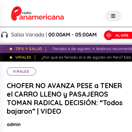
Salsa Variada |
00:00AM - 05:00AM
TIPS Y SALUD
Feriado 6 de agosto: 4 destinos recomend
VIRALES
¿Por qué es feriado el 6 de agosto en Perú? Esta 
VIRALES
CHOFER NO AVANZA PESE a TENER
el CARRO LLENO y PASAJEROS
TOMAN RADICAL DECISIÓN: “Todos
bajaron” | VIDEO
admin