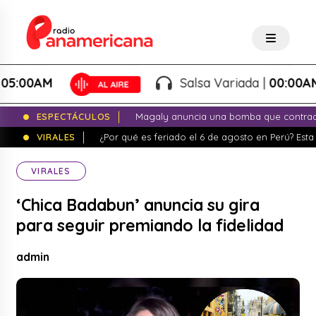
:00AM
Salsa Variada |
00:00AM - 
ESPECTÁCULOS
Magaly anuncia una bomba que contrade
VIRALES
¿Por qué es feriado el 6 de agosto en Perú? Esta 
VIRALES
‘Chica Badabun’ anuncia su gira
para seguir premiando la fidelidad
admin