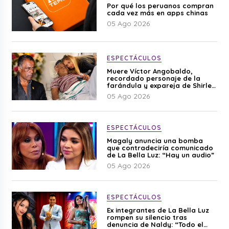
Por qué los peruanos compran
cada vez más en apps chinas
05 Ago 2026
ESPECTÁCULOS
Muere Víctor Angobaldo,
recordado personaje de la
farándula y expareja de Shirley
Cherres
05 Ago 2026
ESPECTÁCULOS
Magaly anuncia una bomba
que contradeciría comunicado
de La Bella Luz: “Hay un audio”
05 Ago 2026
ESPECTÁCULOS
Ex integrantes de La Bella Luz
rompen su silencio tras
denuncia de Naldy: “Todo el