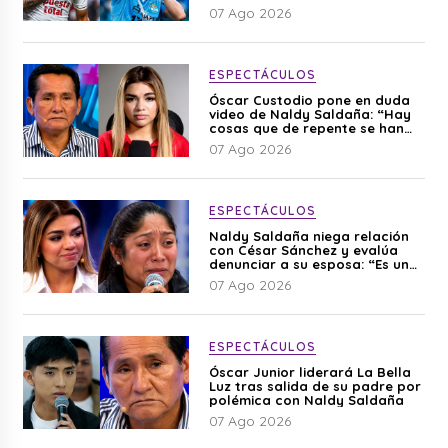
07 Ago 2026
ESPECTÁCULOS
Óscar Custodio pone en duda
video de Naldy Saldaña: “Hay
cosas que de repente se han
editado”
07 Ago 2026
ESPECTÁCULOS
Naldy Saldaña niega relación
con César Sánchez y evalúa
denunciar a su esposa: “Es una
difamación”
07 Ago 2026
ESPECTÁCULOS
Óscar Junior liderará La Bella
Luz tras salida de su padre por
polémica con Naldy Saldaña
07 Ago 2026