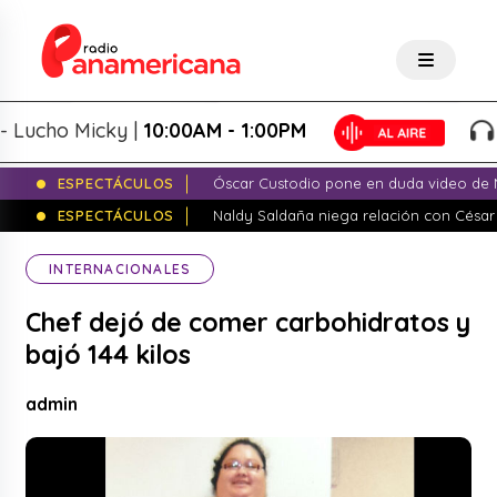
cho Micky |
10:00AM - 1:00PM
Sal
ESPECTÁCULOS
Óscar Custodio pone en duda video de N
ESPECTÁCULOS
Naldy Saldaña niega relación con César
INTERNACIONALES
Chef dejó de comer carbohidratos y
bajó 144 kilos
admin