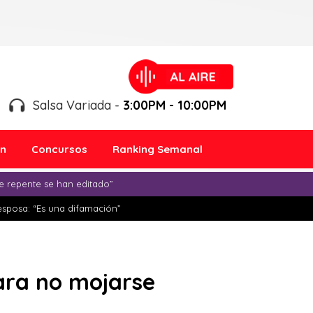
Salsa Variada -
3:00PM - 10:00PM
ón
Concursos
Ranking Semanal
e repente se han editado”
esposa: “Es una difamación”
para no mojarse