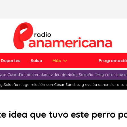
Deportes
Salsa
Más
Programaci
car Custodio pone en duda video de Naldy Saldaña: “Hay cosas que d
y Saldaña niega relación con César Sánchez y evalúa denunciar a su 
nte idea que tuvo este perro 