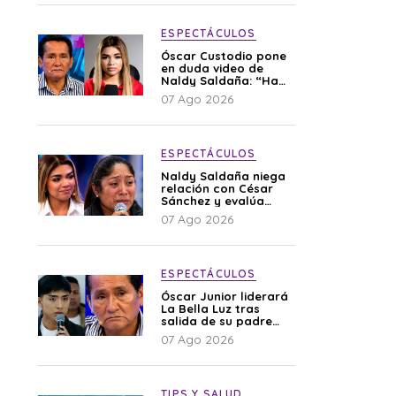
ESPECTÁCULOS
Óscar Custodio pone
en duda video de
Naldy Saldaña: “Hay
cosas que de repente
07 Ago 2026
se han editado”
ESPECTÁCULOS
Naldy Saldaña niega
relación con César
Sánchez y evalúa
denunciar a su
07 Ago 2026
esposa: “Es una
difamación”
ESPECTÁCULOS
Óscar Junior liderará
La Bella Luz tras
salida de su padre
por polémica con
07 Ago 2026
Naldy Saldaña
TIPS Y SALUD