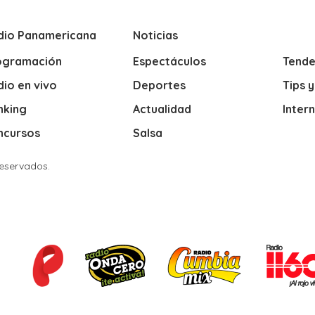
dio Panamericana
Noticias
ogramación
Espectáculos
Tende
io en vivo
Deportes
Tips 
nking
Actualidad
Inter
ncursos
Salsa
Reservados.