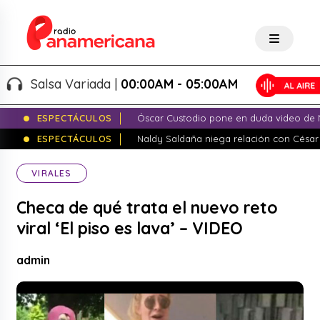
Salsa Variada |
00:00AM - 05:00AM
ESPECTÁCULOS
Óscar Custodio pone en duda video de N
ESPECTÁCULOS
Naldy Saldaña niega relación con César
VIRALES
Checa de qué trata el nuevo reto
viral ‘El piso es lava’ – VIDEO
admin