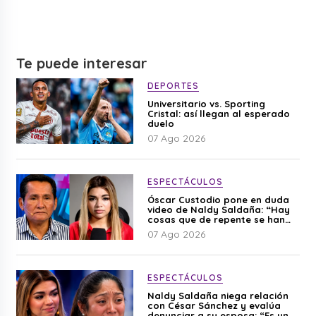
Te puede interesar
DEPORTES
Universitario vs. Sporting
Cristal: así llegan al esperado
duelo
07 Ago 2026
ESPECTÁCULOS
Óscar Custodio pone en duda
video de Naldy Saldaña: “Hay
cosas que de repente se han
editado”
07 Ago 2026
ESPECTÁCULOS
Naldy Saldaña niega relación
con César Sánchez y evalúa
denunciar a su esposa: “Es una