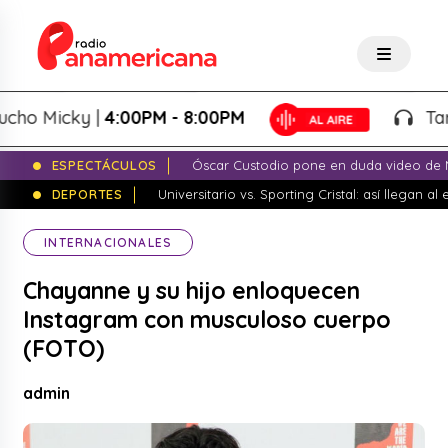
 Micky |
4:00PM - 8:00PM
Tardeo 
ESPECTÁCULOS
Óscar Custodio pone en duda video de N
DEPORTES
Universitario vs. Sporting Cristal: así llegan a
INTERNACIONALES
Chayanne y su hijo enloquecen
Instagram con musculoso cuerpo
(FOTO)
admin