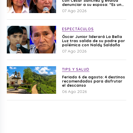
con César Sánchez y evalúa
denunciar a su esposa: “Es una
difamación”
07 Ago 2026
ESPECTÁCULOS
Óscar Junior liderará La Bella
Luz tras salida de su padre por
polémica con Naldy Saldaña
07 Ago 2026
TIPS Y SALUD
Feriado 6 de agosto: 4 destinos
recomendados para disfrutar
el descanso
06 Ago 2026