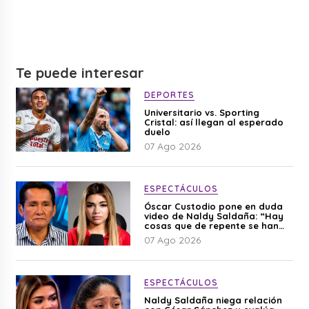
Te puede interesar
DEPORTES
Universitario vs. Sporting
Cristal: así llegan al esperado
duelo
07 Ago 2026
ESPECTÁCULOS
Óscar Custodio pone en duda
video de Naldy Saldaña: “Hay
cosas que de repente se han
editado”
07 Ago 2026
ESPECTÁCULOS
Naldy Saldaña niega relación