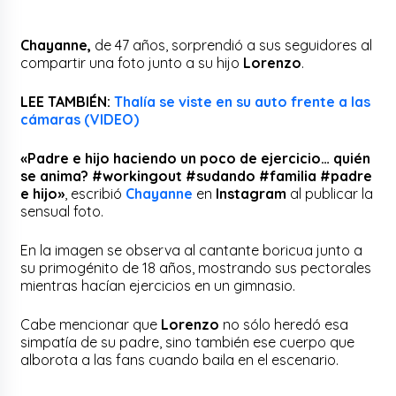
Chayanne,
de 47 años, sorprendió a sus seguidores al
compartir una foto junto a su hijo
Lorenzo
.
LEE TAMBIÉN:
Thalía se viste en su auto frente a las
cámaras (VIDEO)
«Padre e hijo haciendo un poco de ejercicio… quién
se anima? #workingout #sudando #familia #padre
e hijo»
, escribió
Chayanne
en
Instagram
al publicar la
sensual foto.
En la imagen se observa al cantante boricua junto a
su primogénito de 18 años, mostrando sus pectorales
mientras hacían ejercicios en un gimnasio.
Cabe mencionar que
Lorenzo
no sólo heredó esa
simpatía de su padre, sino también ese cuerpo que
alborota a las fans cuando baila en el escenario.