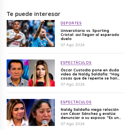
Te puede interesar
DEPORTES
Universitario vs. Sporting
Cristal: así llegan al esperado
duelo
07 Ago 2026
ESPECTÁCULOS
Óscar Custodio pone en duda
video de Naldy Saldaña: “Hay
cosas que de repente se han
editado”
07 Ago 2026
ESPECTÁCULOS
Naldy Saldaña niega relación
con César Sánchez y evalúa
denunciar a su esposa: “Es una
difamación”
07 Ago 2026