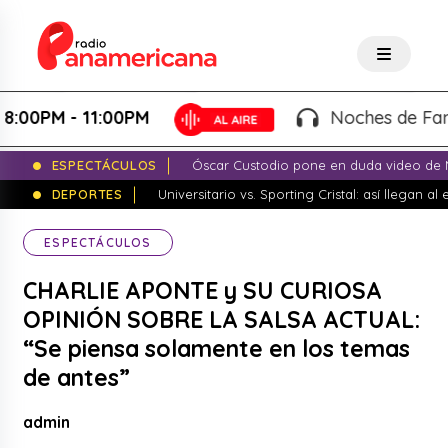
 - 11:00PM
Noches de Fantasía -
ESPECTÁCULOS
Óscar Custodio pone en duda video de N
DEPORTES
Universitario vs. Sporting Cristal: así llegan a
ESPECTÁCULOS
CHARLIE APONTE y SU CURIOSA
OPINIÓN SOBRE LA SALSA ACTUAL:
“Se piensa solamente en los temas
de antes”
admin