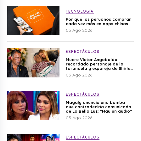
TECNOLOGÍA
Por qué los peruanos compran
cada vez más en apps chinas
05 Ago 2026
ESPECTÁCULOS
Muere Víctor Angobaldo,
recordado personaje de la
farándula y expareja de Shirley
Cherres
05 Ago 2026
ESPECTÁCULOS
Magaly anuncia una bomba
que contradeciría comunicado
de La Bella Luz: “Hay un audio”
05 Ago 2026
ESPECTÁCULOS