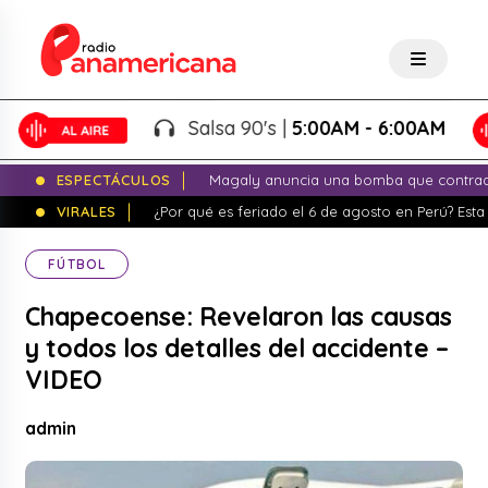
Salsa 90's |
5:00AM - 6:00AM
ESPECTÁCULOS
Magaly anuncia una bomba que contrade
VIRALES
¿Por qué es feriado el 6 de agosto en Perú? Esta 
FÚTBOL
Chapecoense: Revelaron las causas
y todos los detalles del accidente –
VIDEO
admin