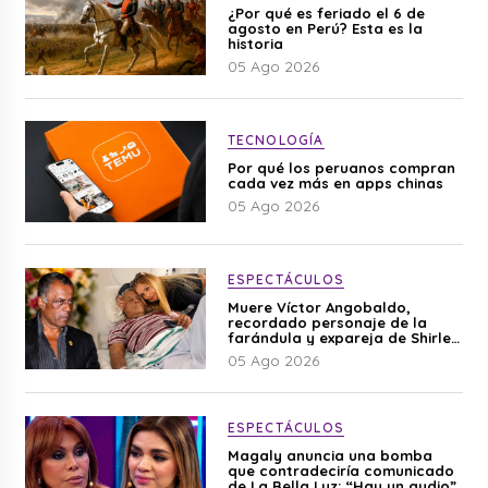
¿Por qué es feriado el 6 de
agosto en Perú? Esta es la
historia
05 Ago 2026
TECNOLOGÍA
Por qué los peruanos compran
cada vez más en apps chinas
05 Ago 2026
ESPECTÁCULOS
Muere Víctor Angobaldo,
recordado personaje de la
farándula y expareja de Shirley
Cherres
05 Ago 2026
ESPECTÁCULOS
Magaly anuncia una bomba
que contradeciría comunicado
de La Bella Luz: “Hay un audio”