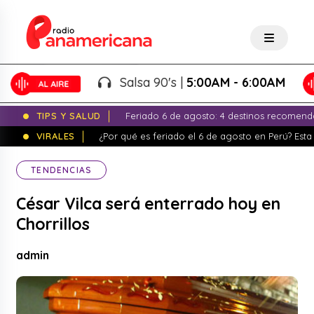
Salsa 90's |
5:00AM - 6:00AM
TIPS Y SALUD
Feriado 6 de agosto: 4 destinos recomend
VIRALES
¿Por qué es feriado el 6 de agosto en Perú? Esta 
TENDENCIAS
César Vilca será enterrado hoy en
Chorrillos
admin