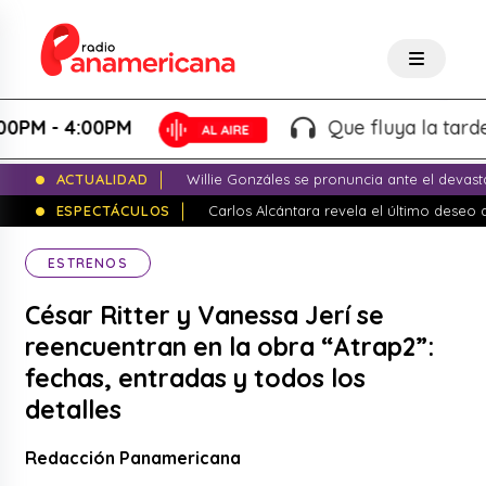
 4:00PM
Que fluya la tarde! - Mar
ACTUALIDAD
Willie Gonzáles se pronuncia ante el devas
ESPECTÁCULOS
Carlos Alcántara revela el último dese
ESTRENOS
César Ritter y Vanessa Jerí se
reencuentran en la obra “Atrap2”:
fechas, entradas y todos los
detalles
Redacción Panamericana