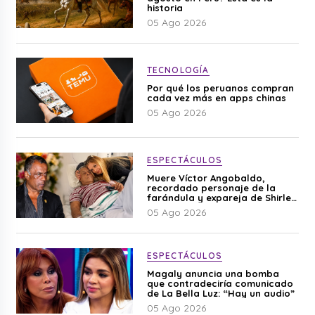
historia
05 Ago 2026
TECNOLOGÍA
Por qué los peruanos compran
cada vez más en apps chinas
05 Ago 2026
ESPECTÁCULOS
Muere Víctor Angobaldo,
recordado personaje de la
farándula y expareja de Shirley
Cherres
05 Ago 2026
ESPECTÁCULOS
Magaly anuncia una bomba
que contradeciría comunicado
de La Bella Luz: “Hay un audio”
05 Ago 2026