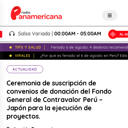
Salsa Variada |
00:00AM - 05:00AM
TIPS Y SALUD
Feriado 6 de agosto: 4 destinos recomend
VIRALES
¿Por qué es feriado el 6 de agosto en Perú? Esta 
ACTUALIDAD
Ceremonia de suscripción de
convenios de donación del Fondo
General de Contravalor Perú –
Japón para la ejecución de
proyectos.