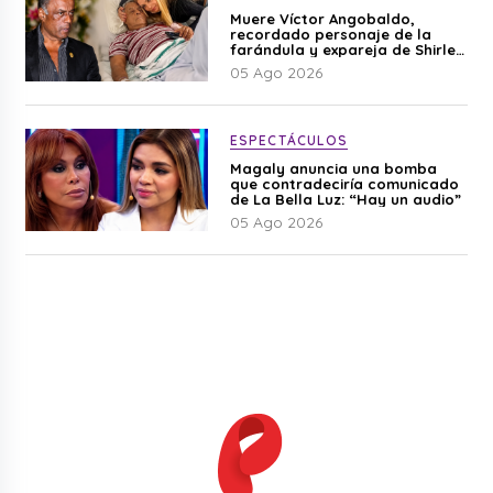
Muere Víctor Angobaldo,
recordado personaje de la
farándula y expareja de Shirley
Cherres
05 Ago 2026
ESPECTÁCULOS
Magaly anuncia una bomba
que contradeciría comunicado
de La Bella Luz: “Hay un audio”
05 Ago 2026