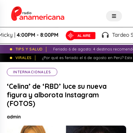
 |
4:00PM - 8:00PM
Tardeo Salser
TIPS Y SALUD
Feriado 6 de agosto: 4 destinos recomend
VIRALES
¿Por qué es feriado el 6 de agosto en Perú? Esta 
INTERNACIONALES
‘Celina’ de ‘RBD’ luce su nueva
figura y alborota Instagram
(FOTOS)
admin