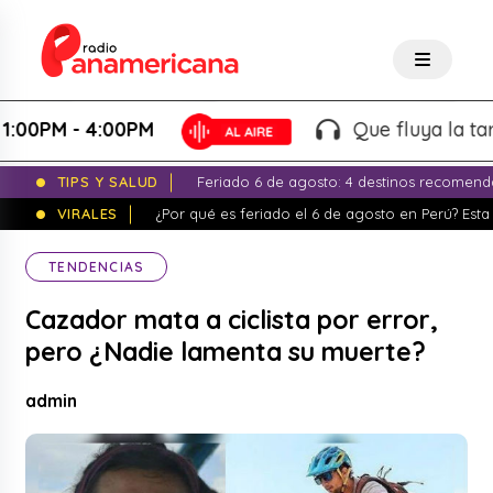
- 4:00PM
Que fluya la tarde! - Ma
TIPS Y SALUD
Feriado 6 de agosto: 4 destinos recomend
VIRALES
¿Por qué es feriado el 6 de agosto en Perú? Esta 
TENDENCIAS
Cazador mata a ciclista por error,
pero ¿Nadie lamenta su muerte?
admin