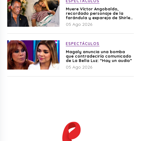
ESPECTÁCULOS
Muere Víctor Angobaldo,
recordado personaje de la
farándula y expareja de Shirley
Cherres
05 Ago 2026
ESPECTÁCULOS
Magaly anuncia una bomba
que contradeciría comunicado
de La Bella Luz: “Hay un audio”
05 Ago 2026