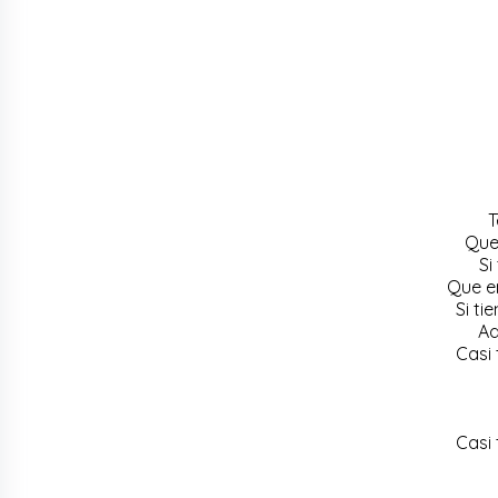
T
Que 
Si
Que e
Si ti
Ad
Casi 
Casi 