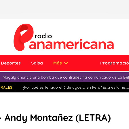
Deportes
Salsa
Más
Programaci
Magaly anuncia una bomba que contradeciría comunicado de La Bell
IRALES
¿Por qué es feriado el 6 de agosto en Perú? Esta es la histo
 – Andy Montañez (LETRA)