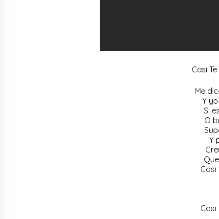
Casi Te
Me dic
Y yo
Si e
O b
Sup
Y 
Cre
Que 
Casi 
Casi 