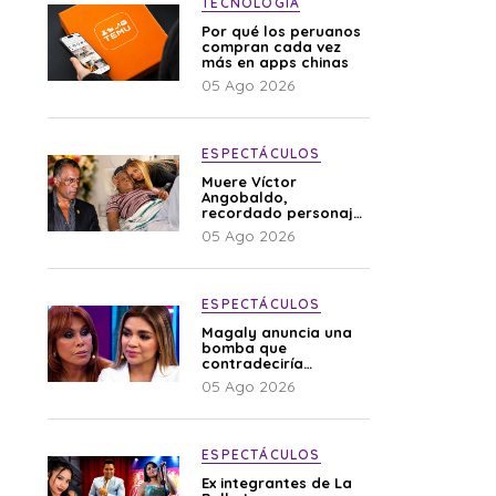
TECNOLOGÍA
Por qué los peruanos
compran cada vez
más en apps chinas
05 Ago 2026
ESPECTÁCULOS
Muere Víctor
Angobaldo,
recordado personaje
de la farándula y
05 Ago 2026
expareja de Shirley
Cherres
ESPECTÁCULOS
Magaly anuncia una
bomba que
contradeciría
comunicado de La
05 Ago 2026
Bella Luz: “Hay un
audio”
ESPECTÁCULOS
Ex integrantes de La