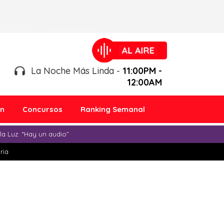
La Noche Más Linda -
11:00PM -
12:00AM
ón
Concursos
Ranking Semanal
a Luz: “Hay un audio”
ria