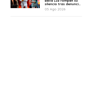
Bella Luz rompen su
silencio tras denuncia
de Naldy: “Todo el
05 Ago 2026
mundo lo sabía”