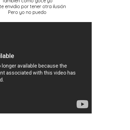
También como goce yo
te envidio por tener otra ilusión
Pero yo no puedo