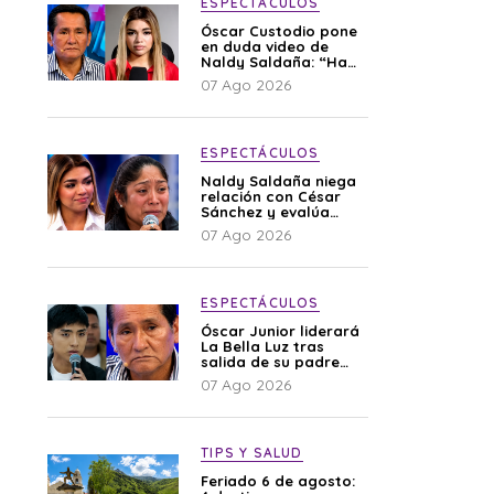
ESPECTÁCULOS
Óscar Custodio pone
en duda video de
Naldy Saldaña: “Hay
cosas que de repente
07 Ago 2026
se han editado”
ESPECTÁCULOS
Naldy Saldaña niega
relación con César
Sánchez y evalúa
denunciar a su
07 Ago 2026
esposa: “Es una
difamación”
ESPECTÁCULOS
Óscar Junior liderará
La Bella Luz tras
salida de su padre
por polémica con
07 Ago 2026
Naldy Saldaña
TIPS Y SALUD
Feriado 6 de agosto: