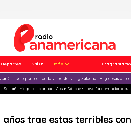
Deportes
Salsa
Más
Programaci
car Custodio pone en duda video de Naldy Saldaña: “Hay cosas que d
y Saldaña niega relación con César Sánchez y evalúa denunciar a su 
5 años trae estas terribles co