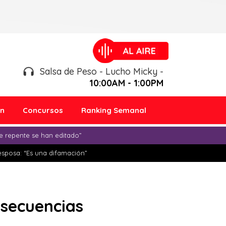
Salsa de Peso - Lucho Micky -
10:00AM - 1:00PM
ón
Concursos
Ranking Semanal
e repente se han editado”
esposa: “Es una difamación”
nsecuencias