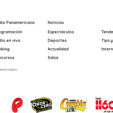
dio Panamericana
Noticias
ogramación
Espectáculos
Tende
io en vivo
Deportes
Tips 
nking
Actualidad
Inter
ncursos
Salsa
Reservados.