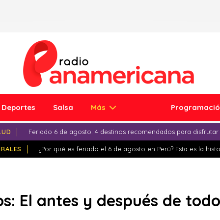
Deportes
Salsa
Más
Programaci
LUD
Feriado 6 de agosto: 4 destinos recomendados para disfrutar
IRALES
¿Por qué es feriado el 6 de agosto en Perú? Esta es la histo
os: El antes y después de tod