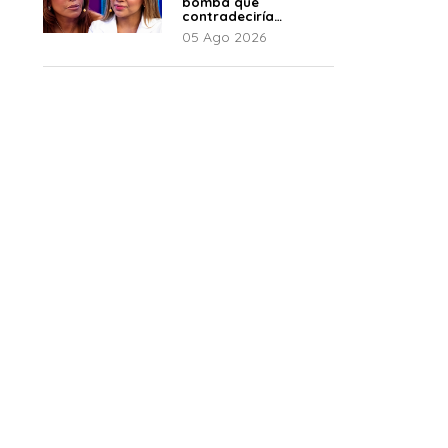
bomba que
contradeciría
comunicado de La
05 Ago 2026
Bella Luz: “Hay un
audio”