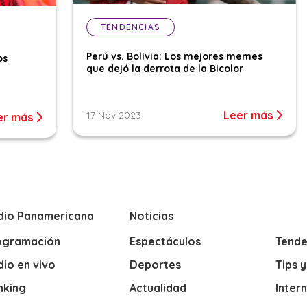
TENDENCIAS
Perú vs. Bolivia: Los mejores memes
os
que dejó la derrota de la Bicolor
Leer más
17 Nov 2023
er más
dio Panamericana
Noticias
ogramación
Espectáculos
Tende
io en vivo
Deportes
Tips 
nking
Actualidad
Inter