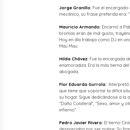
Jorge Granillo:
Fue el encargado de
mecánico, su frase preferida era: 
Mauricio Armando:
Encarnó a Pabl
bromas eran de mal gusto, trayén
Hoy en día trabaja como DJ en un
Mau Mau.
Hilda Chávez:
Fue la encargada de
enamoradiza. Era la más tierna del 
abogada.
Flor Eduarda Gurrola:
Interpretó
que tiene que soportar la difícil s
su hogar. Sigue dedicándose a la a
“Daño Colateral”, “Sexo, amor y otr
infierno”.
Pedro Javier Rivero:
El tierno Cir
despreciaba por ser pobre. Su fras