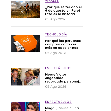
VIRALES
¿Por qué es feriado el
6 de agosto en Perú?
Esta es la historia
05 Ago 2026
TECNOLOGÍA
Por qué los peruanos
compran cada vez
más en apps chinas
05 Ago 2026
ESPECTÁCULOS
Muere Víctor
Angobaldo,
recordado personaje
de la farándula y
05 Ago 2026
expareja de Shirley
Cherres
ESPECTÁCULOS
Magaly anuncia una