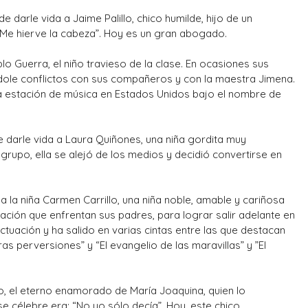
 darle vida a Jaime Palillo, chico humilde, hijo de un
“Me hierve la cabeza”. Hoy es un gran abogado.
o Guerra, el niño travieso de la clase. En ocasiones sus
dole conflictos con sus compañeros y con la maestra Jimena.
a estación de música en Estados Unidos bajo el nombre de
 darle vida a Laura Quiñones, una niña gordita muy
grupo, ella se alejó de los medios y decidió convertirse en
 a la niña Carmen Carrillo, una niña noble, amable y cariñosa
ituación que enfrentan sus padres, para lograr salir adelante en
ctuación y ha salido en varias cintas entre las que destacan
as perversiones” y “El evangelio de las maravillas” y ”El
ilo, el eterno enamorado de María Joaquina, quien lo
e célebre era: “No yo sólo decía”. Hoy, este chico