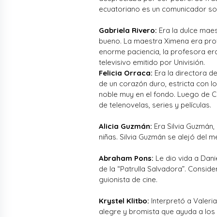
ecuatoriano es un comunicador soc
Gabriela Rivero:
Era la dulce maes
bueno. La maestra Ximena era pro
enorme paciencia, la profesora e
televisivo emitido por Univisión.
Felicia Orraca:
Era la directora de
de un corazón duro, estricta con 
noble muy en el fondo. Luego de Ca
de telenovelas, series y películas.
Alicia Guzmán:
Era Silvia Guzmán,
niñas. Silvia Guzmán se alejó del 
Abraham Pons:
Le dio vida a Dani
de la “Patrulla Salvadora”. Consi
guionista de cine.
Krystel Klitbo:
Interpretó a Valeria
alegre y bromista que ayuda a los