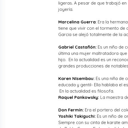
ligeras. A pesar de que trabajó en
joyería.
Marcelina Guerra
: Era la h
ermana 
tiene que vivir con el tormento d
Garcia se alejó totalmente de la ac
Gabriel Castañón:
Es un niño de c
última una mujer maltratadora que
hijo. En la actualidad es un recon
grandes producciones de notables a
Karen NIsembau:
Es una niña de o
educada y gentil- Ella hablaba el 
En la actualidad es filosofa.
Raquel Pankowsky:
La maestra de
Don Fermín:
Era el portero del co
Yoshiki Takiguchi:
Es un niño de or
Siempre con su cinta de karate am