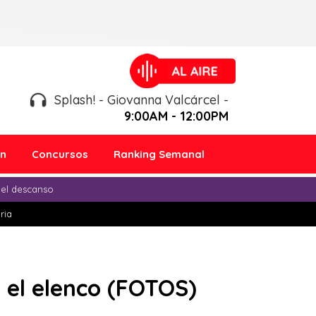
Splash! - Giovanna Valcárcel -
9:00AM - 12:00PM
ón
Concursos
Ranking Semanal
 el descanso
ria
o el elenco (FOTOS)