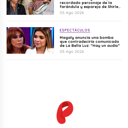
recordado personaje de la
farándula y expareja de Shirley
Cherres
05 Ago 2026
ESPECTÁCULOS
Magaly anuncia una bomba
que contradeciría comunicado
de La Bella Luz: “Hay un audio”
05 Ago 2026