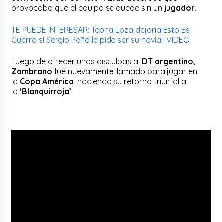
provocaba que el equipo se quede sin un
jugador
.
TE PUEDE INTERESAR: Tepha Loza dejaría Esto Es
Guerra si Sergio Peña le pide ser su novia | VIDEO
Luego de ofrecer unas disculpas al
DT argentino,
Zambrano
fue nuevamente llamado para jugar en
la
Copa América
, haciendo su retorno triunfal a
la
‘Blanquirroja’
.