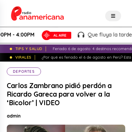
- 4:00PM
Que fluya la tarde! - Ma
TIPS Y SALUD
Feriado 6 de agosto: 4 destinos recomend
VIRALES
¿Por qué es feriado el 6 de agosto en Perú? Esta 
DEPORTES
Carlos Zambrano pidió perdón a
Ricardo Gareca para volver a la
‘Bicolor’ | VIDEO
admin