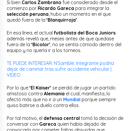
Si bien
Carlos Zambrano
fue considerado desde el
comienzo por
Ricardo Gareca
para integrar la
selección peruana
, hubo un momento en el que
quedó fuera de la
‘Blanquirroja’
.
En esa línea, el actual
futbolista del Boca Juniors
además reveló que, meses antes de que quedase
fuera de la
‘Bicolor’
, no se sentía cómodo dentro del
equipo y no quería ir a los torneos.
TE PUEDE INTERESAR: N’Samble: Integrante podría
dejar de caminar tras sufrir accidente vehicular |
VIDEO
Por lo que
‘El Kaiser’
se perdió de jugar un partido
amistoso contra
Alemania
el cual, manifiesta, lo
afectó más que no ir a un
Mundial
porque siempre
quiso batirse a duelo contra ellos.
Por tal motivo, el
defensa central
tomó la decisión de
conversar con
Gareca
quien había dejado de
convocarlo por cometer faltas absurdas que