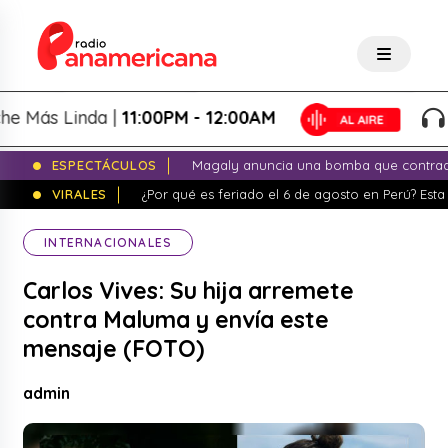
ás Linda |
11:00PM - 12:00AM
La 
ESPECTÁCULOS
Magaly anuncia una bomba que contrade
VIRALES
¿Por qué es feriado el 6 de agosto en Perú? Esta 
INTERNACIONALES
Carlos Vives: Su hija arremete
contra Maluma y envía este
mensaje (FOTO)
admin