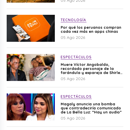
05 Ago 2026
TECNOLOGÍA
Por qué los peruanos compran
cada vez más en apps chinas
05 Ago 2026
ESPECTÁCULOS
Muere Víctor Angobaldo,
recordado personaje de la
farándula y expareja de Shirley
Cherres
05 Ago 2026
ESPECTÁCULOS
Magaly anuncia una bomba
que contradeciría comunicado
de La Bella Luz: “Hay un audio”
05 Ago 2026