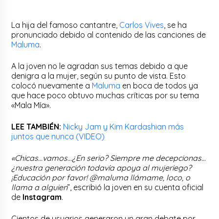
La hija del famoso cantantre,
Carlos Vives
, se ha
pronunciado debido al contenido de las canciones de
Maluma
.
A la joven no le agradan sus temas debido a que
denigra a la mujer, según su punto de vista. Esto
colocó nuevamente a
Maluma
en boca de todos ya
que hace poco obtuvo muchas críticas por su tema
«Mala Mía».
LEE TAMBIÉN:
Nicky Jam y Kim Kardashian más
juntos que nunca (VIDEO)
«Chicas…vamos…¿En serio? Siempre me decepcionas…
¿nuestra generación todavía apoya al mujeriego?
¡Educación por favor! @maluma llámame, loco, o
llama a alguien
”, escribió la joven en su cuenta oficial
de
Instagram
.
Cientos de usuarios generaron un gran debate por