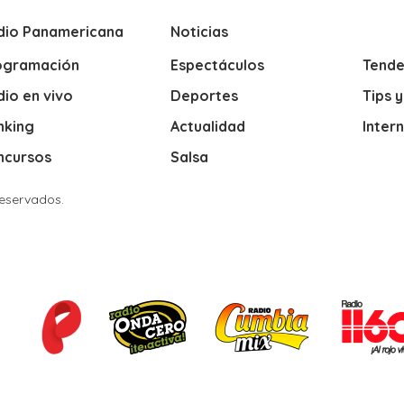
dio Panamericana
Noticias
ogramación
Espectáculos
Tende
io en vivo
Deportes
Tips 
nking
Actualidad
Inter
ncursos
Salsa
Reservados.