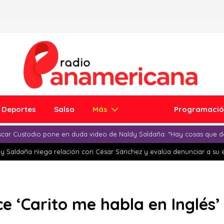
Deportes
Salsa
Más
Programaci
car Custodio pone en duda video de Naldy Saldaña: “Hay cosas que d
y Saldaña niega relación con César Sánchez y evalúa denunciar a su 
luce ‘Carito me habla en Inglés