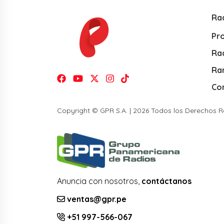
Ra
Pr
Rad
Ra
Co
Copyright © GPR S.A. | 2026 Todos los Derechos 
Anuncia con nosotros,
contáctanos
ventas@gpr.pe
+51 997-566-067