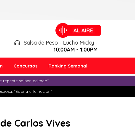
Salsa de Peso - Lucho Micky -
10:00AM - 1:00PM
ón
Concursos
Ranking Semanal
e repente se han editado”
esposa: “Es una difamación”
’ de Carlos Vives