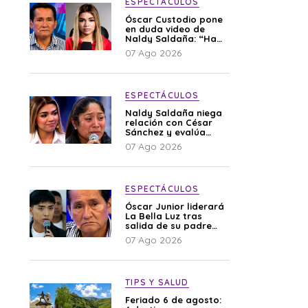
ESPECTÁCULOS
Óscar Custodio pone
en duda video de
Naldy Saldaña: “Hay
cosas que de repente
07 Ago 2026
se han editado”
ESPECTÁCULOS
Naldy Saldaña niega
relación con César
Sánchez y evalúa
denunciar a su
07 Ago 2026
esposa: “Es una
difamación”
ESPECTÁCULOS
Óscar Junior liderará
La Bella Luz tras
salida de su padre
por polémica con
07 Ago 2026
Naldy Saldaña
TIPS Y SALUD
Feriado 6 de agosto: