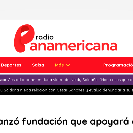
Deportes
Salsa
Más
Programaci
car Custodio pone en duda video de Naldy Saldaña: “Hay cosas que d
y Saldaña niega relación con César Sánchez y evalúa denunciar a su 
lanzó fundación que apoyará a