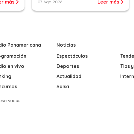
er más
Leer más
07 Ago 2026
dio Panamericana
Noticias
ogramación
Espectáculos
Tende
io en vivo
Deportes
Tips 
nking
Actualidad
Inter
ncursos
Salsa
Reservados.