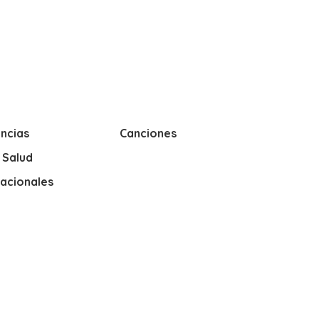
ncias
Canciones
y Salud
nacionales