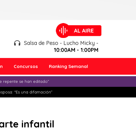
Salsa de Peso - Lucho Micky -
10:00AM - 1:00PM
ón
Concursos
Ranking Semanal
e repente se han editado”
esposa: “Es una difamación”
rte infantil