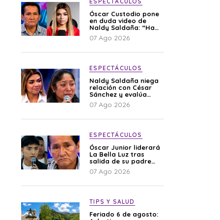
ESPECTÁCULOS
Óscar Custodio pone
en duda video de
Naldy Saldaña: “Hay
cosas que de repente
07 Ago 2026
se han editado”
ESPECTÁCULOS
Naldy Saldaña niega
relación con César
Sánchez y evalúa
denunciar a su
07 Ago 2026
esposa: “Es una
difamación”
ESPECTÁCULOS
Óscar Junior liderará
La Bella Luz tras
salida de su padre
por polémica con
07 Ago 2026
Naldy Saldaña
TIPS Y SALUD
Feriado 6 de agosto: