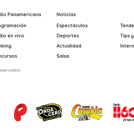
dio Panamericana
Noticias
ogramación
Espectáculos
Tende
io en vivo
Deportes
Tips 
nking
Actualidad
Inter
ncursos
Salsa
Reservados.