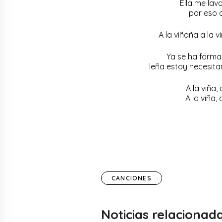
Ella me lav
por eso 
A la viñaña a la v
Ya se ha forma
leña estoy necesit
A la viña, 
A la viña, 
CANCIONES
Noticias relacionad