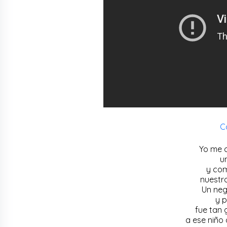
C
Yo me 
u
y com
nuestro
Un neg
y p
fue tan 
a ese niño 