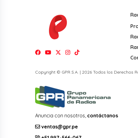
Ra
Pr
Rad
Ra
Co
Copyright © GPR S.A. | 2026 Todos los Derechos 
Anuncia con nosotros,
contáctanos
ventas@gpr.pe
+51 997-566-067