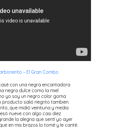
arbonerito – El Gran Combo
casé con una negra encantadora
na negra dulce como la miel
o yo soy un negro color goma
 producto salió negrito tambien.
rito, que midió veintiuna y media
esó nueve con algo casi diez
grande la alegria que sentí yo ayer
que en mis brazos lo tomé y le canté.