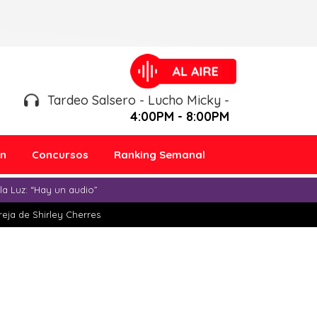
Tardeo Salsero - Lucho Micky -
4:00PM - 8:00PM
ón
Concursos
Ranking Semanal
a Luz: “Hay un audio”
eja de Shirley Cherres