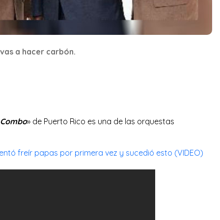
vas a hacer carbón.
n Combo
» de Puerto Rico es una de las orquestas
tentó freír papas por primera vez y sucedió esto (VIDEO)