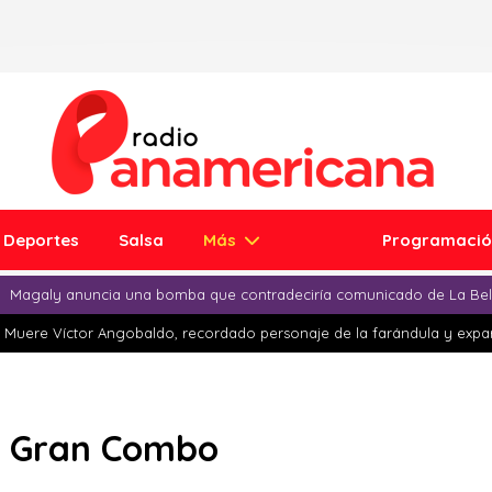
Deportes
Salsa
Más
Programaci
Magaly anuncia una bomba que contradeciría comunicado de La Bell
Muere Víctor Angobaldo, recordado personaje de la farándula y expar
El Gran Combo