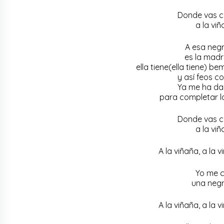
Donde vas c
a la viñ
A esa negr
es la madr
ella tiene(ella tiene) 
y así feos 
Ya me ha dad
para completar lo
Donde vas c
a la viñ
A la viñaña, a la v
Yo me 
una negr
A la viñaña, a la v