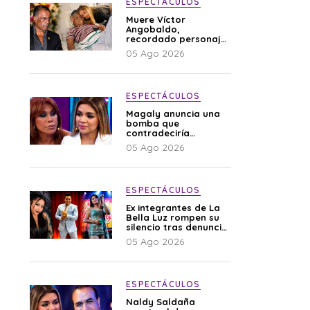
ESPECTÁCULOS
Muere Víctor
Angobaldo,
recordado personaje
de la farándula y
05 Ago 2026
expareja de Shirley
Cherres
ESPECTÁCULOS
Magaly anuncia una
bomba que
contradeciría
comunicado de La
05 Ago 2026
Bella Luz: “Hay un
audio”
ESPECTÁCULOS
Ex integrantes de La
Bella Luz rompen su
silencio tras denuncia
de Naldy: “Todo el
05 Ago 2026
mundo lo sabía”
ESPECTÁCULOS
Naldy Saldaña