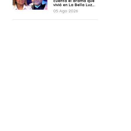
cuenta el drama que
vivió en La Bella Luz
tras denuncia al
05 Ago 2026
director musical: “No
me parece justo”