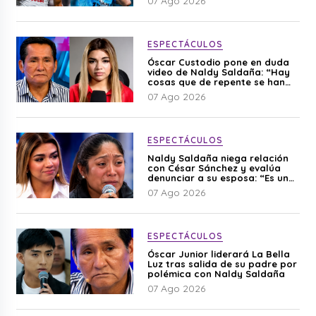
07 Ago 2026
ESPECTÁCULOS
Óscar Custodio pone en duda
video de Naldy Saldaña: “Hay
cosas que de repente se han
editado”
07 Ago 2026
ESPECTÁCULOS
Naldy Saldaña niega relación
con César Sánchez y evalúa
denunciar a su esposa: “Es una
difamación”
07 Ago 2026
ESPECTÁCULOS
Óscar Junior liderará La Bella
Luz tras salida de su padre por
polémica con Naldy Saldaña
07 Ago 2026