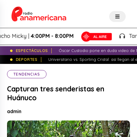
Micky |
4:00PM - 8:00PM
Tardeo S
ESPECTÁCULOS
Óscar Custodio pone en duda video de N
DEPORTES
Universitario vs. Sporting Cristal: así llegan a
TENDENCIAS
Capturan tres senderistas en
Huánuco
admin