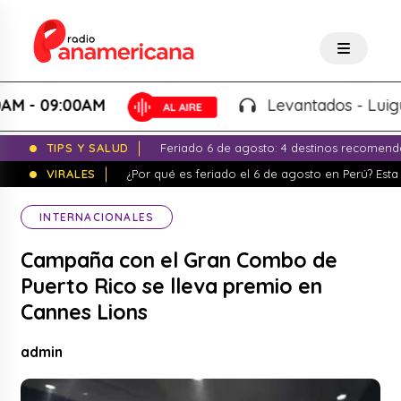
 09:00AM
Levantados - Luigui Car
TIPS Y SALUD
Feriado 6 de agosto: 4 destinos recomend
VIRALES
¿Por qué es feriado el 6 de agosto en Perú? Esta 
INTERNACIONALES
Campaña con el Gran Combo de
Puerto Rico se lleva premio en
Cannes Lions
admin