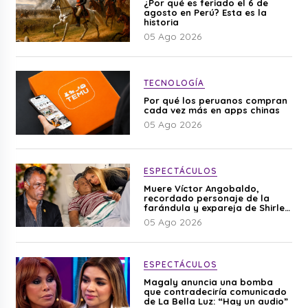
¿Por qué es feriado el 6 de
agosto en Perú? Esta es la
historia
05 Ago 2026
TECNOLOGÍA
Por qué los peruanos compran
cada vez más en apps chinas
05 Ago 2026
ESPECTÁCULOS
Muere Víctor Angobaldo,
recordado personaje de la
farándula y expareja de Shirley
Cherres
05 Ago 2026
ESPECTÁCULOS
Magaly anuncia una bomba
que contradeciría comunicado
de La Bella Luz: “Hay un audio”