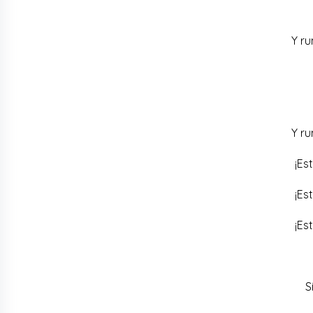
Y ru
Y ru
¡Es
¡Es
¡Es
S