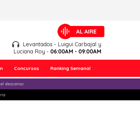
Levantados - Luigui Carbajal y
Luciana Roy -
06:00AM - 09:00AM
ón
Concursos
Ranking Semanal
 el descanso
ria