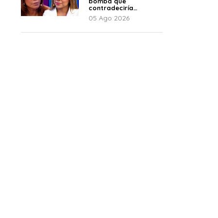
bomba que
contradeciría
comunicado de La
05 Ago 2026
Bella Luz: “Hay un
audio”