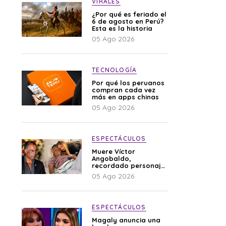
VIRALES
¿Por qué es feriado el
6 de agosto en Perú?
Esta es la historia
05 Ago 2026
TECNOLOGÍA
Por qué los peruanos
compran cada vez
más en apps chinas
05 Ago 2026
ESPECTÁCULOS
Muere Víctor
Angobaldo,
recordado personaje
de la farándula y
05 Ago 2026
expareja de Shirley
Cherres
ESPECTÁCULOS
Magaly anuncia una