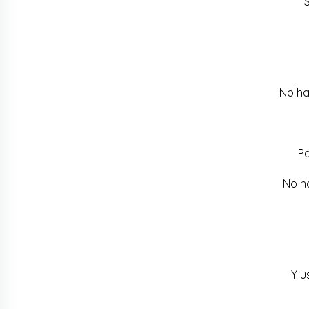
S
No ha
Pa
No h
Y u