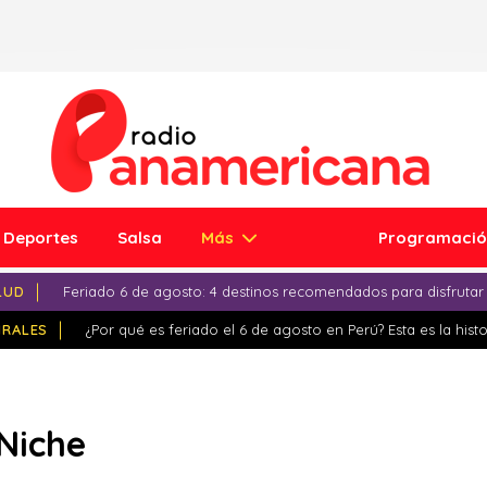
Deportes
Salsa
Más
Programaci
LUD
Feriado 6 de agosto: 4 destinos recomendados para disfrutar
IRALES
¿Por qué es feriado el 6 de agosto en Perú? Esta es la histo
 Niche