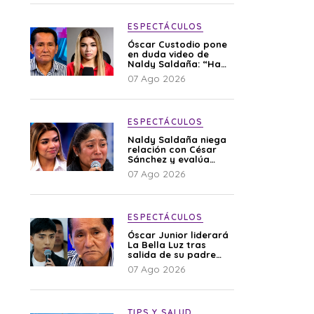
ESPECTÁCULOS
Óscar Custodio pone
en duda video de
Naldy Saldaña: “Hay
cosas que de repente
07 Ago 2026
se han editado”
ESPECTÁCULOS
Naldy Saldaña niega
relación con César
Sánchez y evalúa
denunciar a su
07 Ago 2026
esposa: “Es una
difamación”
ESPECTÁCULOS
Óscar Junior liderará
La Bella Luz tras
salida de su padre
por polémica con
07 Ago 2026
Naldy Saldaña
TIPS Y SALUD