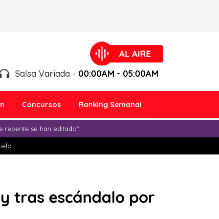
Salsa Variada -
00:00AM - 05:00AM
ón
Concursos
Ranking Semanal
e repente se han editado”
duelo
ty tras escándalo por