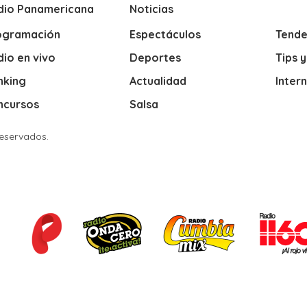
dio Panamericana
Noticias
ogramación
Espectáculos
Tende
io en vivo
Deportes
Tips 
nking
Actualidad
Inter
ncursos
Salsa
Reservados.