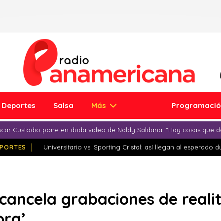
Deportes
Salsa
Más
Programaci
car Custodio pone en duda video de Naldy Saldaña: “Hay cosas que d
PORTES
Universitario vs. Sporting Cristal: así llegan al esperado 
cancela grabaciones de reali
ora’