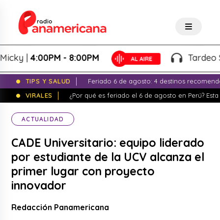
 |
4:00PM - 8:00PM
Tardeo Salser
TIPS Y SALUD
Feriado 6 de agosto: 4 destinos recomend
VIRALES
¿Por qué es feriado el 6 de agosto en Perú? Esta 
ACTUALIDAD
CADE Universitario: equipo liderado
por estudiante de la UCV alcanza el
primer lugar con proyecto
innovador
Redacción Panamericana