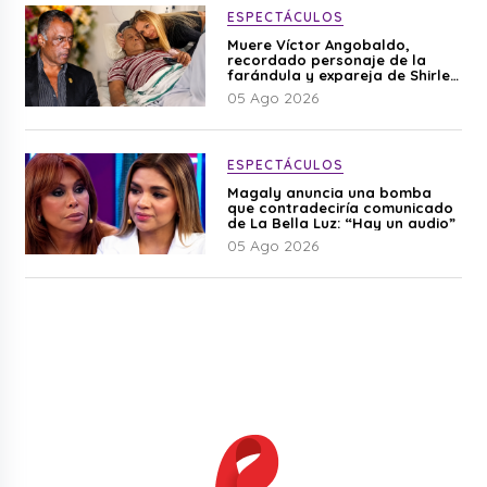
ESPECTÁCULOS
Muere Víctor Angobaldo,
recordado personaje de la
farándula y expareja de Shirley
Cherres
05 Ago 2026
ESPECTÁCULOS
Magaly anuncia una bomba
que contradeciría comunicado
de La Bella Luz: “Hay un audio”
05 Ago 2026