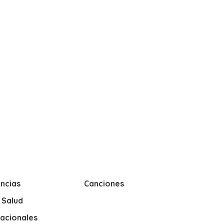
ncias
Canciones
y Salud
nacionales