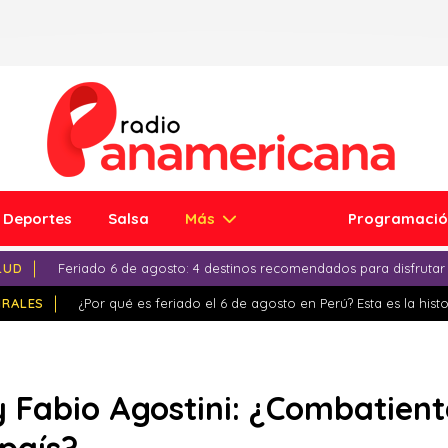
Deportes
Salsa
Más
Programaci
LUD
Feriado 6 de agosto: 4 destinos recomendados para disfrutar
IRALES
¿Por qué es feriado el 6 de agosto en Perú? Esta es la histo
y Fabio Agostini: ¿Combatient