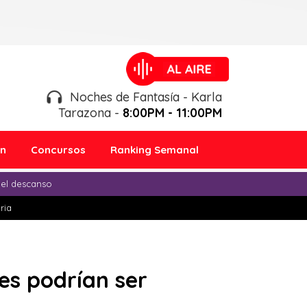
Noches de Fantasía - Karla
Tarazona -
8:00PM - 11:00PM
ón
Concursos
Ranking Semanal
 el descanso
ria
es podrían ser