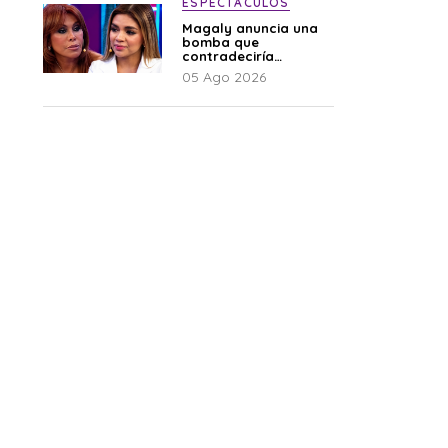
ESPECTÁCULOS
Magaly anuncia una
bomba que
contradeciría
comunicado de La
05 Ago 2026
Bella Luz: “Hay un
audio”