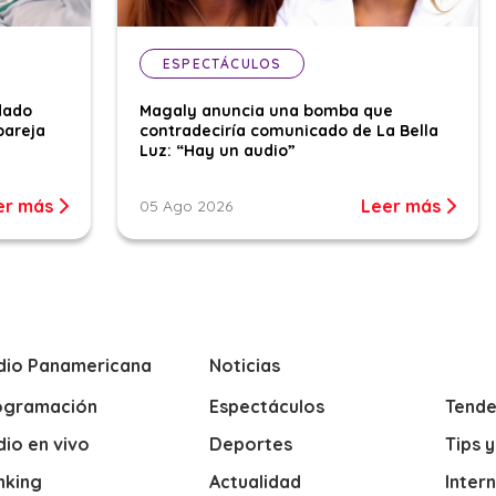
ESPECTÁCULOS
dado
Magaly anuncia una bomba que
pareja
contradeciría comunicado de La Bella
Luz: “Hay un audio”
er más
Leer más
05 Ago 2026
dio Panamericana
Noticias
ogramación
Espectáculos
Tende
io en vivo
Deportes
Tips 
nking
Actualidad
Inter