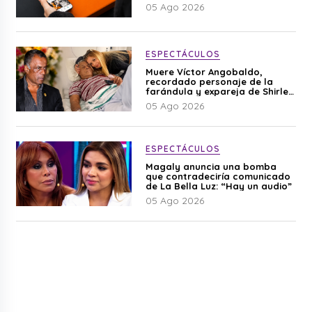
05 Ago 2026
ESPECTÁCULOS
Muere Víctor Angobaldo,
recordado personaje de la
farándula y expareja de Shirley
Cherres
05 Ago 2026
ESPECTÁCULOS
Magaly anuncia una bomba
que contradeciría comunicado
de La Bella Luz: “Hay un audio”
05 Ago 2026