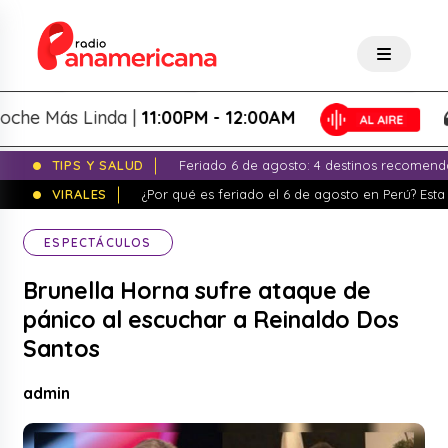
Más Linda |
11:00PM - 12:00AM
La
TIPS Y SALUD
Feriado 6 de agosto: 4 destinos recomend
VIRALES
¿Por qué es feriado el 6 de agosto en Perú? Esta 
ESPECTÁCULOS
Brunella Horna sufre ataque de
pánico al escuchar a Reinaldo Dos
Santos
admin