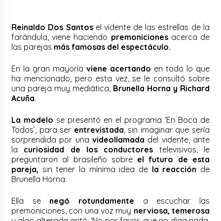
Reinaldo Dos Santos
el vidente de las estrellas de la
farándula, viene haciendo
premoniciones
acerca de
las parejas
más famosas del espectáculo.
En la gran mayoría
viene acertando
en todo lo que
ha mencionado, pero esta vez, se le consultó sobre
una pareja muy mediática,
Brunella Horna y Richard
Acuña
.
La modelo
se presentó en el programa ‘En Boca de
Todos’, para ser
entrevistada
, sin imaginar que sería
sorprendida por una
videollamada
del vidente, ante
la
curiosidad de los conductores
televisivos, le
preguntaron al brasileño sobre
el futuro de esta
pareja,
sin tener la mínima idea de
la reacción
de
Brunella Horna.
Ella se
negó rotundamente
a escuchar las
premoniciones, con una voz muy
nerviosa, temerosa
y algo alterada gritó: ‘No por favor, que no diga nada,