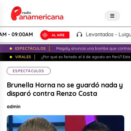
 09:00AM
Levantados - Luigui Car
ESPECTÁCULOS
Magaly anuncia una bomba que contrade
VIRALES
¿Por qué es feriado el 6 de agosto en Perú? Esta 
ESPECTÁCULOS
Brunella Horna no se guardó nada y
disparó contra Renzo Costa
admin