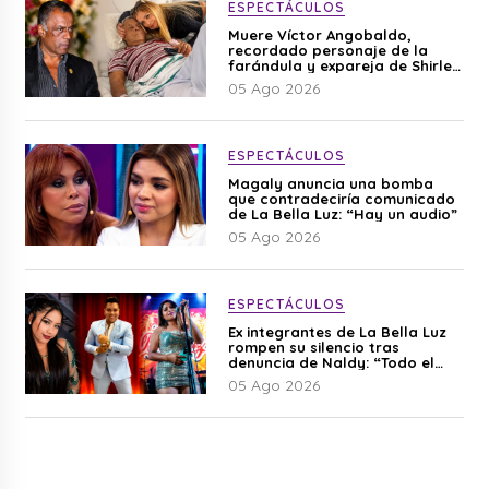
ESPECTÁCULOS
Muere Víctor Angobaldo,
recordado personaje de la
farándula y expareja de Shirley
Cherres
05 Ago 2026
ESPECTÁCULOS
Magaly anuncia una bomba
que contradeciría comunicado
de La Bella Luz: “Hay un audio”
05 Ago 2026
ESPECTÁCULOS
Ex integrantes de La Bella Luz
rompen su silencio tras
denuncia de Naldy: “Todo el
mundo lo sabía”
05 Ago 2026